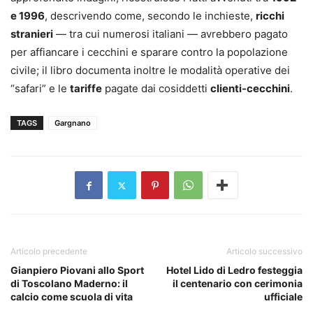
e 1996
, descrivendo come, secondo le inchieste,
ricchi
stranieri
— tra cui numerosi italiani — avrebbero pagato
per affiancare i cecchini e sparare contro la popolazione
civile; il libro documenta inoltre le modalità operative dei
“safari” e le
tariffe
pagate dai cosiddetti
clienti-cecchini
.
TAGS
Gargnano
Articolo precedente
Articolo successivo
Gianpiero Piovani allo Sport
Hotel Lido di Ledro festeggia
di Toscolano Maderno: il
il centenario con cerimonia
calcio come scuola di vita
ufficiale