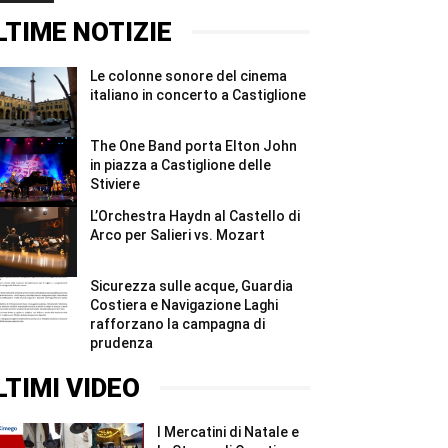
Stiviere
concerto
immersione
#Shorts
a
sul
LTIME NOTIZIE
Castiglione
Garda:
#Shorts
nove
strutture
Le colonne sonore del cinema
irregolari
e
italiano in concerto a Castiglione
sanzioni
...
#Shorts
The One Band porta Elton John
in piazza a Castiglione delle
Stiviere
L’Orchestra Haydn al Castello di
Arco per Salieri vs. Mozart
Sicurezza sulle acque, Guardia
Costiera e Navigazione Laghi
rafforzano la campagna di
prudenza
LTIMI VIDEO
I Mercatini di Natale e