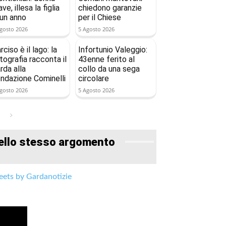
ave, illesa la figlia
chiedono garanzie
 un anno
per il Chiese
gosto 2026
5 Agosto 2026
rciso è il lago: la
Infortunio Valeggio:
tografia racconta il
43enne ferito al
rda alla
collo da una sega
ndazione Cominelli
circolare
gosto 2026
5 Agosto 2026
ello stesso argomento
ets by Gardanotizie