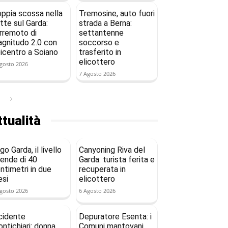
ppia scossa nella
Tremosine, auto fuori
tte sul Garda:
strada a Berna:
rremoto di
settantenne
gnitudo 2.0 con
soccorso e
icentro a Soiano
trasferito in
elicottero
gosto 2026
7 Agosto 2026
tualità
go Garda, il livello
Canyoning Riva del
ende di 40
Garda: turista ferita e
ntimetri in due
recuperata in
si
elicottero
gosto 2026
6 Agosto 2026
cidente
Depuratore Esenta: i
ntichiari: donna
Comuni mantovani