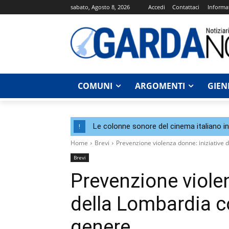
sabato, Agosto 8, 2026
Accedi
Contattaci
Informat
COMUNI
ARGOMENTI
GIEN
Le colonne sonore del cinema italiano i
!
Home
Brevi
Prevenzione violenza donne: iniziative 
Brevi
Prevenzione violen
della Lombardia co
genere