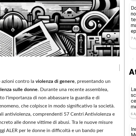
Do
no
te
ma
ep
7 A
At
e azioni contro la
violenza di genere
, presentando un
La
olenza sulle donne
. Durante una recente assemblea,
sc
eato l'importanza di non abbassare la guardia e di
ce
enomeno, che colpisce in modo significativo la società.
me
6 A
nali antiviolenza, comprendenti 57 Centri Antiviolenza e
creto alle donne vittime di abusi. Tra le nuove misure
In
oggi ALER per le donne in difficoltà e un bando per
Mo