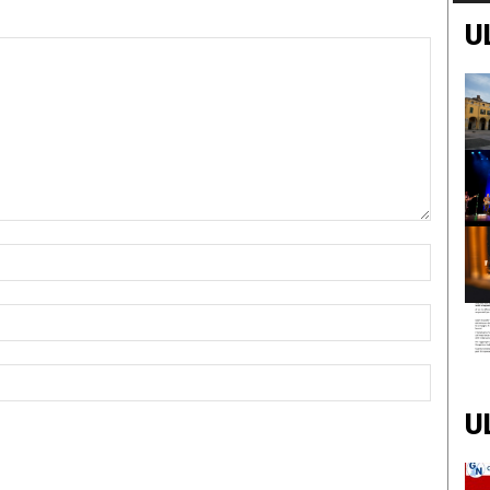
U
Nome:*
Email:*
Sito
Web:
U