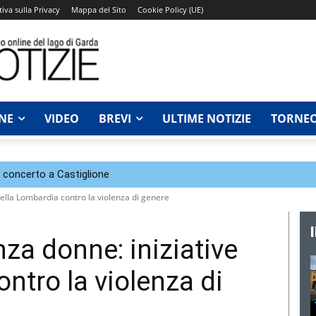
iva sulla Privacy
Mappa del Sito
Cookie Policy (UE)
NE
VIDEO
BREVI
ULTIME NOTIZIE
TORNEO
n concerto a Castiglione
della Lombardia contro la violenza di genere
za donne: iniziative
ntro la violenza di