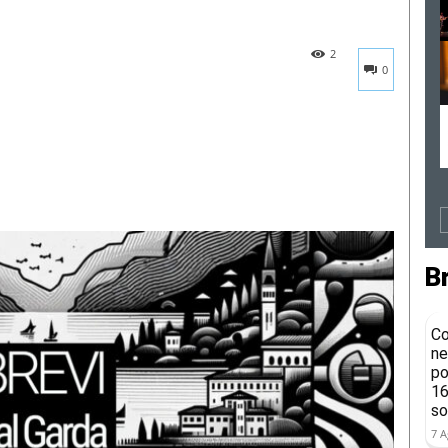
2
0
B
Co
ne
po
16
so
7 A