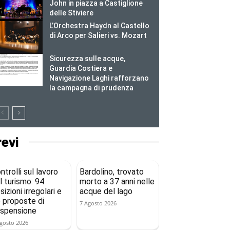
John in piazza a Castiglione
delle Stiviere
L’Orchestra Haydn al Castello
di Arco per Salieri vs. Mozart
Sicurezza sulle acque,
Guardia Costiera e
Navigazione Laghi rafforzano
la campagna di prudenza
revi
ntrolli sul lavoro
Bardolino, trovato
l turismo: 94
morto a 37 anni nelle
sizioni irregolari e
acque del lago
 proposte di
7 Agosto 2026
spensione
gosto 2026