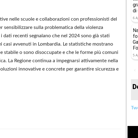
gr
di
6 A
ive nelle scuole e collaborazioni con professionisti del
r sensibilizzare sulla problematica della violenza
Na
i dati recenti segnalano che nel 2024 sono già stati
fo
Ga
sei casi avvenuti in Lombardia. Le statistiche mostrano
Fo
e stabile o sono disoccupate e che le forme più comuni
5 A
sica. La Regione continua a impegnarsi attivamente nella
oluzioni innovative e concrete per garantire sicurezza e
D
Twe