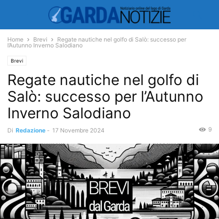
Home
Brevi
Regate nautiche nel golfo di Salò: successo per
l’Autunno Inverno Salodiano
Brevi
Regate nautiche nel golfo di
Salò: successo per l’Autunno
Inverno Salodiano
9
Di
Redazione
-
17 Novembre 2024