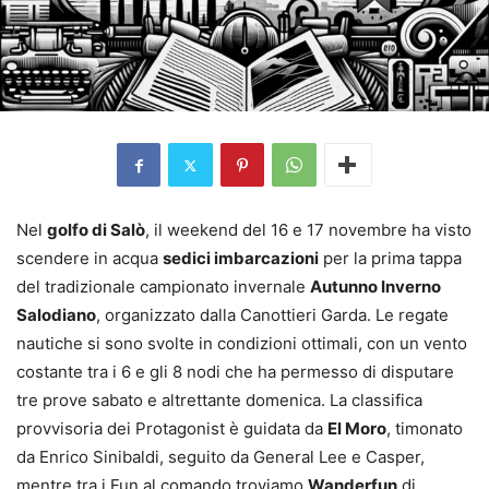
Nel
golfo di Salò
, il weekend del 16 e 17 novembre ha visto
scendere in acqua
sedici imbarcazioni
per la prima tappa
del tradizionale campionato invernale
Autunno Inverno
Salodiano
, organizzato dalla Canottieri Garda. Le regate
nautiche si sono svolte in condizioni ottimali, con un vento
costante tra i 6 e gli 8 nodi che ha permesso di disputare
tre prove sabato e altrettante domenica. La classifica
provvisoria dei Protagonist è guidata da
El Moro
, timonato
da Enrico Sinibaldi, seguito da General Lee e Casper,
mentre tra i Fun al comando troviamo
Wanderfun
di