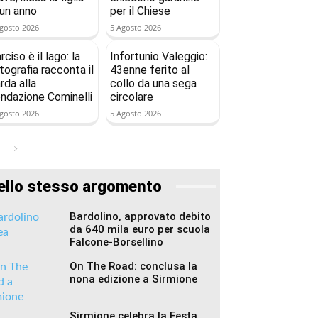
 un anno
per il Chiese
gosto 2026
5 Agosto 2026
rciso è il lago: la
Infortunio Valeggio:
tografia racconta il
43enne ferito al
rda alla
collo da una sega
ndazione Cominelli
circolare
gosto 2026
5 Agosto 2026
ello stesso argomento
Bardolino, approvato debito
da 640 mila euro per scuola
Falcone-Borsellino
On The Road: conclusa la
nona edizione a Sirmione
Sirmione celebra la Festa