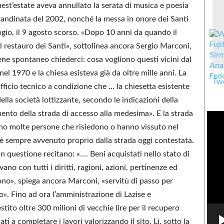
est’estate aveva annullato la serata di musica e poesia
randinata del 2002, nonché la messa in onore dei Santi
ogio, il 9 agosto scorso. «Dopo 10 anni da quando il
 restauro dei Santi», sottolinea ancora Sergio Marconi,
iene spontaneo chiederci: cosa vogliono questi vicini dal
l 1970 e la chiesa esisteva già da oltre mille anni. La
Twe
’ufficio tecnico a condizione che … la chiesetta esistente
ella società lottizzante, secondo le indicazioni della
nto della strada di accesso alla medesima». E la strada
ano molte persone che risiedono o hanno vissuto nel
a è sempre avvenuto proprio dalla strada oggi contestata.
 in questione recitano: «…. Beni acquistati nello stato di
vano con tutti i diritti, ragioni, azioni, pertinenze ed
dono», spiega ancora Marconi, «servitù di passo per
o». Fino ad ora l’amministrazione di Lazise e
ito oltre 300 milioni di vecchie lire per il recupero
i a completare i lavori valorizzando il sito. Lì, sotto la