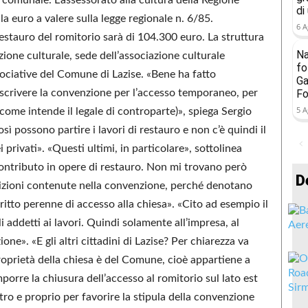
di
 euro a valere sulla legge regionale n. 6/85.
6 A
estauro del romitorio sarà di 104.300 euro. La struttura
Na
ione culturale, sede dell’associazione culturale
fo
sociative del Comune di Lazise. «Bene ha fatto
Ga
oscrivere la convenzione per l’accesso temporaneo, per
Fo
5 A
 come intende il legale di controparte)», spiega Sergio
 possono partire i lavori di restauro e non c’è quindi il
i privati». «Questi ultimi, in particolare», sottolinea
ontributo in opere di restauro. Non mi trovano però
D
dizioni contenute nella convenzione, perché denotano
itto perenne di accesso alla chiesa». «Cito ad esempio il
i addetti ai lavori. Quindi solamente all’impresa, al
ne». «E gli altri cittadini di Lazise? Per chiarezza va
roprietà della chiesa è del Comune, cioè appartiene a
mporre la chiusura dell’accesso al romitorio sul lato est
tro e proprio per favorire la stipula della convenzione