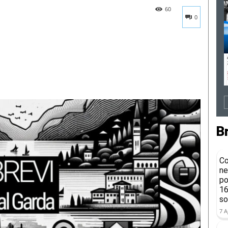
60
0
B
Co
ne
po
16
so
7 A