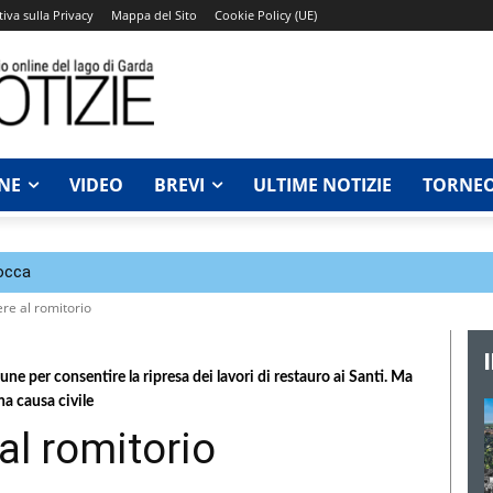
iva sulla Privacy
Mappa del Sito
Cookie Policy (UE)
NE
VIDEO
BREVI
ULTIME NOTIZIE
TORNEO
Rocca
ere al romitorio
mune per consentire la ripresa dei lavori di restauro ai Santi. Ma
na causa civile
 al romitorio