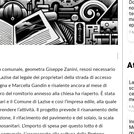
Do
no
te
ma
ep
7 A
At
co comunale, geometra Giseppe Zanini, resosi necessario
Lazise dal legale dei proprietari della strada di accesso
La
logna e Marcella Gandin e risalente ancora al mese di
sc
ce
auro del romitorio annesso alla chiesa ha riaperto. È stata
me
ri e il Comune di Lazise e così l’impresa edile, alla quale
6 A
prendere l’attività. Il progetto prevede il risanamento delle
ione, il rifacimento del pavimento e del solaio, la scala
In
rmosanitari. L’importo di spesa per questo lotto è di
Mo
gr
 comunale. L’assessorato alla cultura della Regione