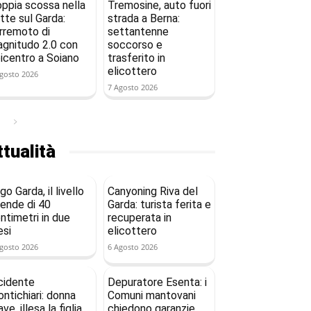
ppia scossa nella
Tremosine, auto fuori
tte sul Garda:
strada a Berna:
rremoto di
settantenne
gnitudo 2.0 con
soccorso e
icentro a Soiano
trasferito in
elicottero
gosto 2026
7 Agosto 2026
tualità
go Garda, il livello
Canyoning Riva del
ende di 40
Garda: turista ferita e
ntimetri in due
recuperata in
si
elicottero
gosto 2026
6 Agosto 2026
cidente
Depuratore Esenta: i
ntichiari: donna
Comuni mantovani
ave, illesa la figlia
chiedono garanzie