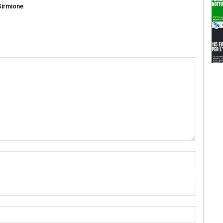
Sirmione
Nome:*
Email:*
Sito
Web: