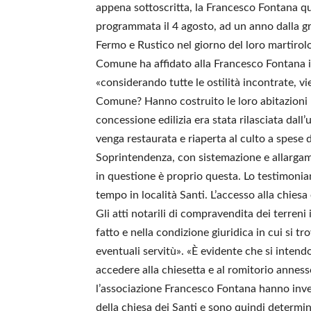
appena sottoscritta, la Francesco Fontana qu
programmata il 4 agosto, ad un anno dalla g
Fermo e Rustico nel giorno del loro martirol
Comune ha affidato alla Francesco Fontana il
«considerando tutte le ostilità incontrate, v
Comune? Hanno costruito le loro abitazioni ne
concessione edilizia era stata rilasciata dall
venga restaurata e riaperta al culto a spese d
Soprintendenza, con sistemazione e allargame
in questione è proprio questa. Lo testimoni
tempo in località Santi. L’accesso alla chies
Gli atti notarili di compravendita dei terreni
fatto e nella condizione giuridica in cui si tro
eventuali servitù». «È evidente che si inten
accedere alla chiesetta e al romitorio anness
l’associazione Francesco Fontana hanno invest
della chiesa dei Santi e sono quindi determinat