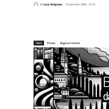
Di
Luca Delpozzo
16 Gennaio 2004 - 01.01
TAGS
Poesia
Regione Veneto