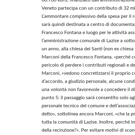
Veneto partecipa con un contributo di 32 mila
L’ammontare complessivo della spesa per il r
sarà quindi destinata a centro di documentaz
Francesco Fontana e luogo per le attività as
l’amministrazione comunale di Lazise a sott
un anno, alla chiesa dei Santi (non ex chiesa
Marconi della Francesco Fontana, «perché così
pericolo di perdere i contributi regionali e de
Marconi, «vedono concretizzarsi il proprio c
d’accordo, a giudizio personale, alcune con
una volontà non favorevole a concedere il dir
punto 5: il passaggio sarà consentito solo agl
personale tecnico del comune e dell’associazio
detto», sottolinea ancora Marconi, «che la p
tutta la comunità di Lazise. Inoltre, perché i
della recinzione?». Per evitare motivi di scon