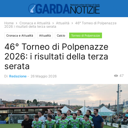
Home
Cronaca e Attualità
Attualità
46° Torneo di Polpenazze
2026: i risultati della terza serata
Cronaca e Attualità
Attualità
Calcio
Torneo di Polpenazze
46° Torneo di Polpenazze
2026: i risultati della terza
serata
47
Di
Redazione
-
26 Maggio 2026