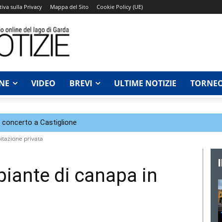
iva sulla Privacy
Mappa del Sito
Cookie Policy (UE)
NE
VIDEO
BREVI
ULTIME NOTIZIE
TORNEO
n concerto a Castiglione
itazione privata
piante di canapa in