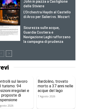
John in piazza a Castiglione
delle Stiviere
L’Orchestra Haydn al Castello
di Arco per Salieri vs. Mozart
Sicurezza sulle acque,
Guardia Costiera e
Navigazione Laghi rafforzano
la campagna di prudenza
revi
ntrolli sul lavoro
Bardolino, trovato
l turismo: 94
morto a 37 anni nelle
sizioni irregolari e
acque del lago
 proposte di
7 Agosto 2026
spensione
gosto 2026