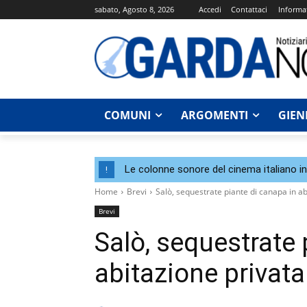
sabato, Agosto 8, 2026
Accedi
Contattaci
Informat
COMUNI
ARGOMENTI
GIEN
Le colonne sonore del cinema italiano i
!
Home
Brevi
Salò, sequestrate piante di canapa in ab
Brevi
Salò, sequestrate 
abitazione privata