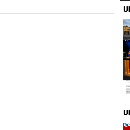
U
Sito
Web:
U