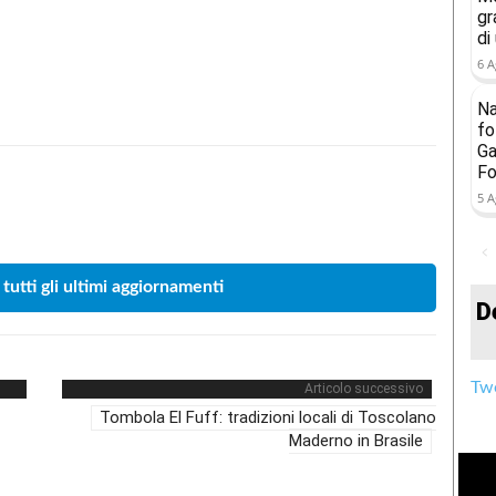
gr
di
6 A
Na
fo
Ga
Fo
5 A
Condividere
 tutti gli ultimi aggiornamenti
D
Twe
Articolo successivo
Tombola El Fuff: tradizioni locali di Toscolano
Maderno in Brasile