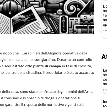
Do
no
te
ma
ep
7 A
lò
dopo che i Carabinieri dell’Aliquota operativa della
At
gione di canapa nel suo giardino. Durante un controllo
to e sequestrato
otto piante di canapa
in fase di crescita,
La
nel centro della cittadina. Il proprietario è stato accusato
sc
ce
me
6 A
e della casa, sono state confiscate dagli uomini dell'Arma
 il consumo e lo spaccio di droga. L'operazione si
In
er garantire il rispetto delle normative vigenti sulla
Mo