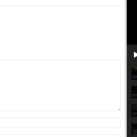
Nome:*
Email:*