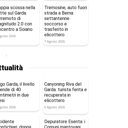
ppia scossa nella
Tremosine, auto fuori
tte sul Garda:
strada a Berna:
rremoto di
settantenne
gnitudo 2.0 con
soccorso e
icentro a Soiano
trasferito in
elicottero
gosto 2026
7 Agosto 2026
tualità
go Garda, il livello
Canyoning Riva del
ende di 40
Garda: turista ferita e
ntimetri in due
recuperata in
si
elicottero
gosto 2026
6 Agosto 2026
cidente
Depuratore Esenta: i
ntichiari: donna
Comuni mantovani