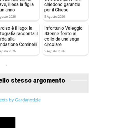
ave, illesa la figlia
chiedono garanzie
 un anno
per il Chiese
gosto 2026
5 Agosto 2026
rciso è il lago: la
Infortunio Valeggio:
tografia racconta il
43enne ferito al
rda alla
collo da una sega
ndazione Cominelli
circolare
gosto 2026
5 Agosto 2026
ello stesso argomento
ets by Gardanotizie