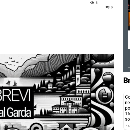
6
0
B
Co
ne
po
16
so
7 A