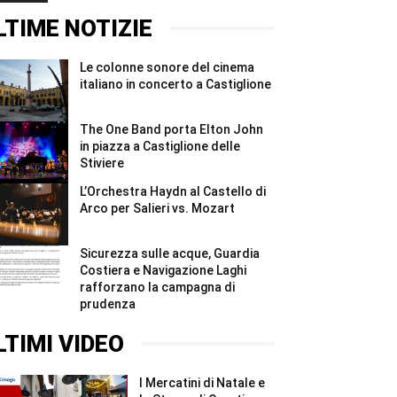
Stiviere
concerto
immersione
#Shorts
a
sul
LTIME NOTIZIE
Castiglione
Garda:
#Shorts
nove
strutture
Le colonne sonore del cinema
irregolari
e
italiano in concerto a Castiglione
sanzioni
...
#Shorts
The One Band porta Elton John
in piazza a Castiglione delle
Stiviere
L’Orchestra Haydn al Castello di
Arco per Salieri vs. Mozart
Sicurezza sulle acque, Guardia
Costiera e Navigazione Laghi
rafforzano la campagna di
prudenza
LTIMI VIDEO
I Mercatini di Natale e