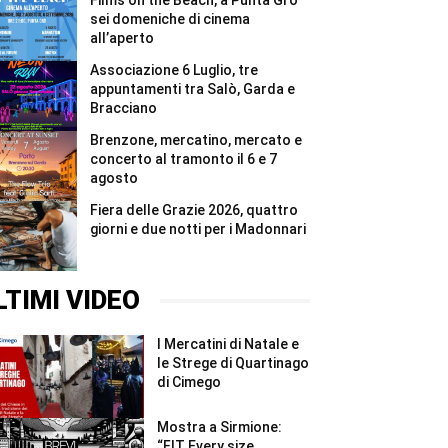
Films on the Beach, a Punta Grò
#Shorts
in
quattro
sei domeniche di cinema
giorni
all’aperto
tutti
i
Associazione 6 Luglio, tre
5.000
appuntamenti tra Salò, Garda e
pettorali
Bracciano
#Shorts
Brenzone, mercatino, mercato e
concerto al tramonto il 6 e 7
agosto
Fiera delle Grazie 2026, quattro
giorni e due notti per i Madonnari
LTIMI VIDEO
I Mercatini di Natale e
le Strege di Quartinago
di Cimego
Mostra a Sirmione:
“FIT Every size