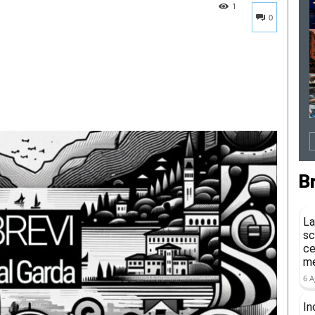
1
0
B
La
sc
ce
me
6 A
In