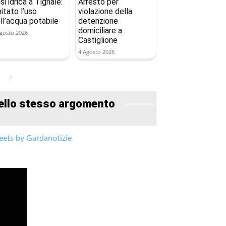
isi idrica a Tignale:
Arresto per
mitato l’uso
violazione della
ll’acqua potabile
detenzione
domiciliare a
gosto 2026
Castiglione
4 Agosto 2026
ello stesso argomento
ets by Gardanotizie