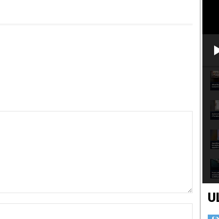
U
Nome:*