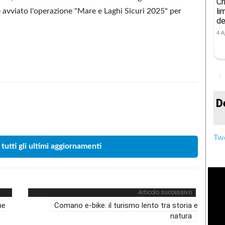
Cr
li
 avviato l'operazione "Mare e Laghi Sicuri 2025" per
de
4 A
D
Condividere
Twe
 tutti gli ultimi aggiornamenti
Articolo successivo
ne
Comano e-bike: il turismo lento tra storia e
natura