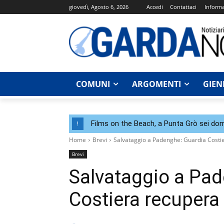
giovedì, Agosto 6, 2026
Accedi
Contattaci
Informa
COMUNI
ARGOMENTI
GIEN
Films on the Beach, a Punta Grò sei dom
!
Home
Brevi
Salvataggio a Padenghe: Guardia Costiera
Brevi
Salvataggio a Pad
Costiera recupera t