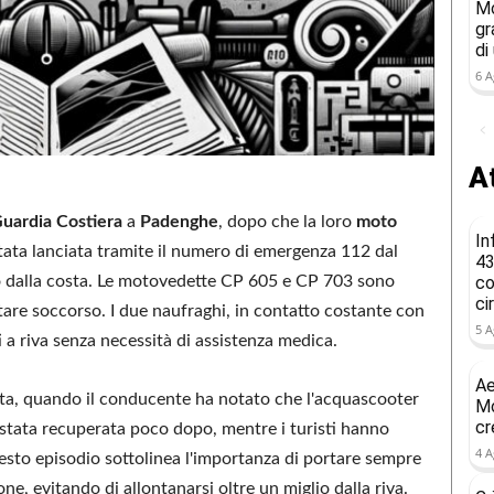
Mo
gr
di
6 A
At
uardia Costiera
a
Padenghe
, dopo che la loro
moto
In
 stata lanciata tramite il numero di emergenza 112 dal
43
o dalla costa. Le motovedette CP 605 e CP 703 sono
co
ci
tare soccorso. I due naufraghi, in contatto costante con
5 A
ti a riva senza necessità di assistenza medica.
Ae
sta, quando il conducente ha notato che l'acquascooter
Mo
cr
tata recuperata poco dopo, mentre i turisti hanno
4 A
uesto episodio sottolinea l'importanza di portare sempre
one, evitando di allontanarsi oltre un miglio dalla riva.