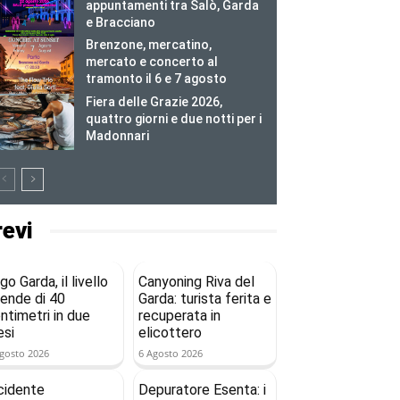
appuntamenti tra Salò, Garda
e Bracciano
Brenzone, mercatino,
mercato e concerto al
tramonto il 6 e 7 agosto
Fiera delle Grazie 2026,
quattro giorni e due notti per i
Madonnari
revi
go Garda, il livello
Canyoning Riva del
ende di 40
Garda: turista ferita e
ntimetri in due
recuperata in
si
elicottero
gosto 2026
6 Agosto 2026
cidente
Depuratore Esenta: i