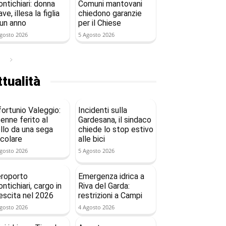
ntichiari: donna
Comuni mantovani
ave, illesa la figlia
chiedono garanzie
 un anno
per il Chiese
gosto 2026
5 Agosto 2026
tualità
fortunio Valeggio:
Incidenti sulla
enne ferito al
Gardesana, il sindaco
llo da una sega
chiede lo stop estivo
rcolare
alle bici
gosto 2026
5 Agosto 2026
roporto
Emergenza idrica a
ntichiari, cargo in
Riva del Garda:
escita nel 2026
restrizioni a Campi
gosto 2026
4 Agosto 2026