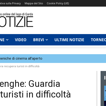
tiva sulla Privacy
Mappa del Sito
Cookie Policy (UE)
NE
VIDEO
BREVI
ULTIME NOTIZIE
TORNEO
eniche di cinema all’aperto
 recupera turisti in difficoltà
enghe: Guardia
uristi in difficoltà