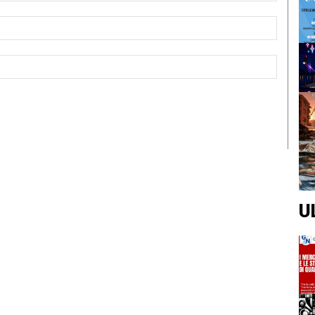
Email:*
Sito
Web:
U