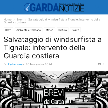
Home
Brevi
Salvataggio di windsurfista a Tignale: intervento della
Guardia costiera
Brevi
Ambiente e Territorio
Meteo
Cultura
Salute
Salvataggio di windsurfista a
Tignale: intervento della
Guardia costiera
3
Di
Redazione
-
20 Novembre 2024