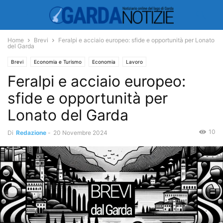
Home
Brevi
Feralpi e acciaio europeo: sfide e opportunità per Lonato
del Garda
Brevi
Economia e Turismo
Economia
Lavoro
Feralpi e acciaio europeo:
sfide e opportunità per
Lonato del Garda
10
Di
Redazione
-
20 Novembre 2024