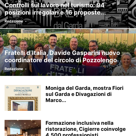
Controlli sul lavoro nel turismo: 94
posizioni irregolari e 16 proposte...
Redazione
-
Fratelli d’Italia, Davide Gasparini nuovo
coordinatore del circolo di Pozzolengo
Redazione
-
Moniga del Garda, mostra Fiori
sul Garda e Divagazioni di
Marco...
Formazione inclusiva nella
ristorazione, Cigierre coinvolge
4.500 professionisti