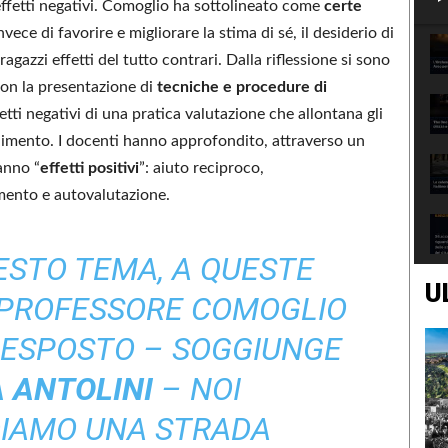
effetti negativi. Comoglio ha sottolineato come
certe
invece di favorire e migliorare la stima di sé, il desiderio di
gazzi effetti del tutto contrari. Dalla riflessione si sono
con la presentazione di
tecniche e procedure di
ffetti negativi di una pratica valutazione che allontana gli
ndimento. I docenti hanno approfondito, attraverso un
anno “
effetti positivi
”: aiuto reciproco,
imento e autovalutazione.
ESTO TEMA, A QUESTE
U
 PROFESSORE COMOGLIO
ESPOSTO – SOGGIUNGE
 ANTOLINI
– NOI
IAMO UNA STRADA