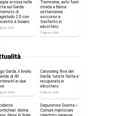
ppia scossa nella
Tremosine, auto fuori
tte sul Garda:
strada a Berna:
rremoto di
settantenne
gnitudo 2.0 con
soccorso e
icentro a Soiano
trasferito in
elicottero
gosto 2026
7 Agosto 2026
tualità
go Garda, il livello
Canyoning Riva del
ende di 40
Garda: turista ferita e
ntimetri in due
recuperata in
si
elicottero
gosto 2026
6 Agosto 2026
cidente
Depuratore Esenta: i
ntichiari: donna
Comuni mantovani
ave, illesa la figlia
chiedono garanzie