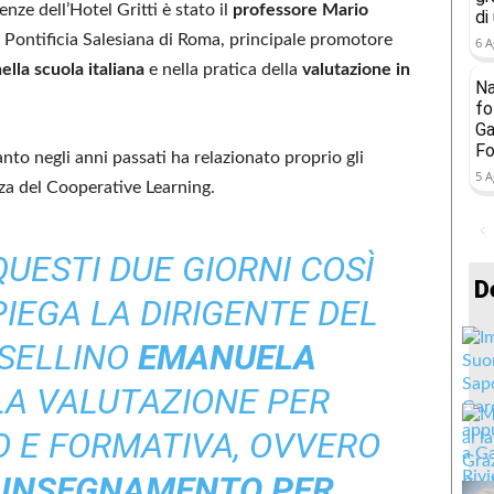
enze dell’Hotel Gritti è stato il
professore Mario
di
à Pontificia Salesiana di Roma, principale promotore
6 A
lla scuola italiana
e nella pratica della
valutazione in
Na
fo
Ga
Fo
to negli anni passati ha relazionato proprio gli
5 A
nza del Cooperative Learning.
UESTI DUE GIORNI COSÌ
D
IEGA LA DIRIGENTE DEL
SELLINO
EMANUELA
LA VALUTAZIONE PER
 E FORMATIVA, OVVERO
 INSEGNAMENTO PER