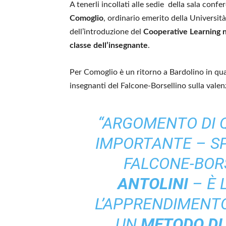
A tenerli incollati alle sedie della sala confer
Comoglio
, ordinario emerito della Universit
dell’introduzione del
Cooperative Learning ne
classe dell’insegnante
.
Per Comoglio è un ritorno a Bardolino in quan
insegnanti del Falcone-Borsellino sulla vale
“ARGOMENTO DI Q
IMPORTANTE – SP
FALCONE-BOR
ANTOLINI
– È 
L’APPRENDIMENTO
UN
METODO DI