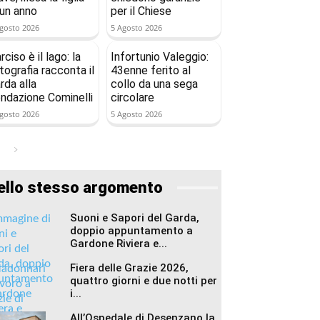
 un anno
per il Chiese
gosto 2026
5 Agosto 2026
rciso è il lago: la
Infortunio Valeggio:
tografia racconta il
43enne ferito al
rda alla
collo da una sega
ndazione Cominelli
circolare
gosto 2026
5 Agosto 2026
ello stesso argomento
Suoni e Sapori del Garda,
doppio appuntamento a
Gardone Riviera e...
Fiera delle Grazie 2026,
quattro giorni e due notti per
i...
All’Ospedale di Desenzano la