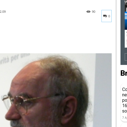
2.09
90
0
B
Co
ne
po
16
so
7 A