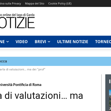
iva sulla Privacy
Mappa del Sito
Cookie Policy (UE)
NE
VIDEO
BREVI
ULTIME NOTIZIE
TORNEO
Rocca
arla di valutazioni... ma dei "prof"
niversità Pontificia di Roma
la di valutazioni… ma