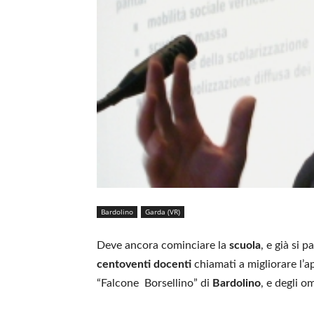
Bardolino
Garda (VR)
Deve ancora cominciare la
scuola
, e già si p
centoventi docenti
chiamati a migliorare l’a
“Falcone Borsellino” di
Bardolino
, e degli o