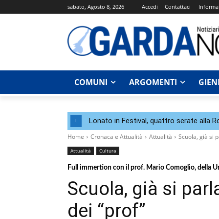
sabato, Agosto 8, 2026
Accedi
Contattaci
Informat
COMUNI
ARGOMENTI
GIEN
Lonato in Festival, quattro serate alla 
!
Home
Cronaca e Attualità
Attualità
Scuola, già si p
Attualità
Cultura
Full immertion con il prof. Mario Comoglio, della U
Scuola, già si par
dei “prof”