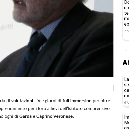
Do
no
te
ma
ep
7 A
At
La
sc
ce
me
arla di
valutazioni
. Due giorni di
full immersion
per oltre
6 A
pprendimento per i loro allievi dell’Istituto comprensivo
mologhi di
Garda
e
Caprino Veronese
.
In
Mo
gr