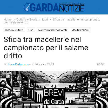
Home
Cultura e Storia
Libri
Sfida tra macellerie nel campionato
per il salame dritto
Cultura e Storia
Libri
Manifestazioni ed Eventi
Manifestazioni
Sfida tra macellerie nel
Cultura
Storia
campionato per il salame
dritto
69
Di
Luca Delpozzo
-
4 Febbraio 2001