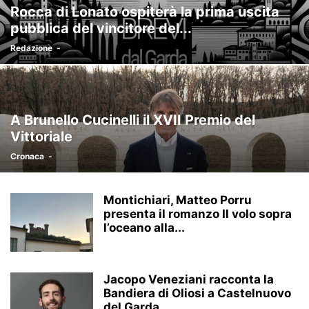
Rocca di Lonato ospiterà la prima uscita
pubblica del vincitore del...
Redazione
-
A Brunello Cucinelli il XVII Premio del
Vittoriale
Cronaca
-
Montichiari, Matteo Porru
presenta il romanzo Il volo sopra
l’oceano alla...
Jacopo Veneziani racconta la
Bandiera di Oliosi a Castelnuovo
del Garda