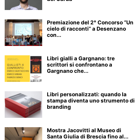
Premiazione del 2° Concorso “Un
cielo di racconti” a Desenzano
con...
Libri gialli a Gargnano: tre
scrittori si confrontano a
Gargnano che...
Libri personalizzati: quando la
stampa diventa uno strumento di
branding
Mostra Jacovitti al Museo di
Santa Giulia di Brescia fino al...