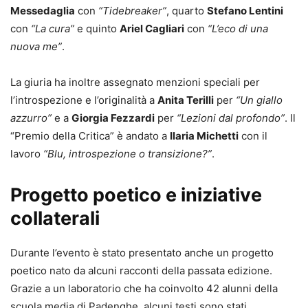
Messedaglia
con
“Tidebreaker”
, quarto
Stefano Lentini
con
“La cura”
e quinto
Ariel Cagliari
con
“L’eco di una
nuova me”
.
La giuria ha inoltre assegnato menzioni speciali per
l’introspezione e l’originalità a
Anita Terilli
per
“Un giallo
azzurro”
e a
Giorgia Fezzardi
per
“Lezioni dal profondo”
. Il
“Premio della Critica” è andato a
Ilaria Michetti
con il
lavoro
“Blu, introspezione o transizione?”
.
Progetto poetico e iniziative
collaterali
Durante l’evento è stato presentato anche un progetto
poetico nato da alcuni racconti della passata edizione.
Grazie a un laboratorio che ha coinvolto 42 alunni della
scuola media di Padenghe, alcuni testi sono stati