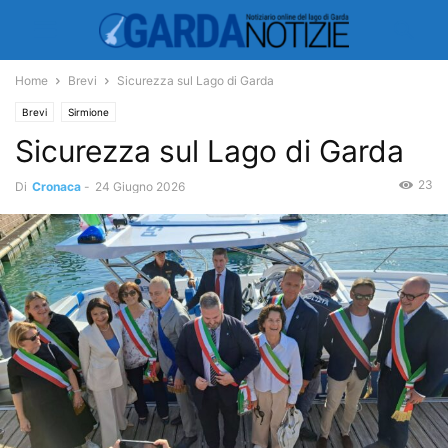
Home
Brevi
Sicurezza sul Lago di Garda
Brevi
Sirmione
Sicurezza sul Lago di Garda
23
Di
Cronaca
-
24 Giugno 2026