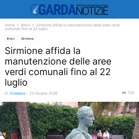
Home
Brevi
Sirmione affida la manutenzione delle aree verdi
comunali fino al 22 luglio
Brevi
Sirmione
Sirmione affida la
manutenzione delle aree
verdi comunali fino al 22
luglio
105
Di
Cronaca
-
23 Giugno 2026