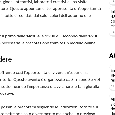
5 A
e
, giochi interattivi, laboratori creativi e una visita
scatore. Questo appuntamento rappresenta un’opportunità
In
, il tutto circondati dai caldi colori dell’autunno che
43
co
ci
5 A
: il primo dalle
14:30 alle 15:30
e il secondo dalle
16:00
 è necessaria la prenotazione tramite un modulo online.
At
dere
Em
 offrendo così l’opportunità di vivere un’esperienza
Ri
rritorio. Questo evento è organizzato da Sirmione Servizi
re
4 A
sottolineando l’importanza di avvicinare le famiglie alla
ducative.
Ar
vi
 possibile prenotarsi seguendo le indicazioni fornite sul
de
do
to promette non solo divertimento ma anche un prezioso