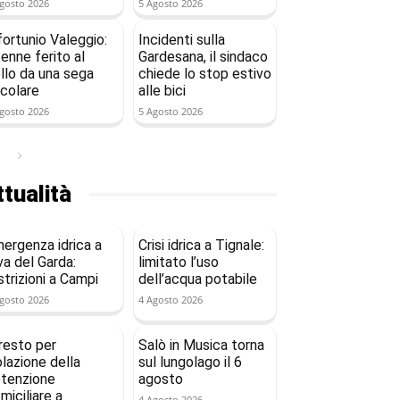
gosto 2026
5 Agosto 2026
fortunio Valeggio:
Incidenti sulla
enne ferito al
Gardesana, il sindaco
llo da una sega
chiede lo stop estivo
rcolare
alle bici
gosto 2026
5 Agosto 2026
tualità
ergenza idrica a
Crisi idrica a Tignale:
va del Garda:
limitato l’uso
strizioni a Campi
dell’acqua potabile
gosto 2026
4 Agosto 2026
resto per
Salò in Musica torna
olazione della
sul lungolago il 6
tenzione
agosto
miciliare a
4 Agosto 2026