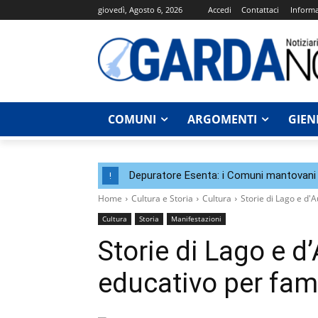
giovedì, Agosto 6, 2026
Accedi
Contattaci
Informa
COMUNI
ARGOMENTI
GIEN
Depuratore Esenta: i Comuni mantovani 
!
Home
Cultura e Storia
Cultura
Storie di Lago e d'
Cultura
Storia
Manifestazioni
Storie di Lago e d
educativo per fam