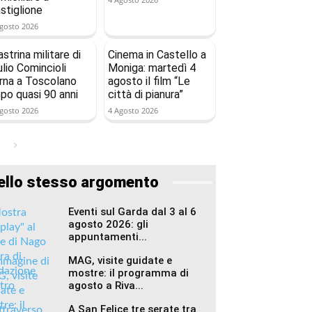
stiglione
gosto 2026
astrina militare di
Cinema in Castello a
ulio Comincioli
Moniga: martedì 4
rna a Toscolano
agosto il film “Le
po quasi 90 anni
città di pianura”
gosto 2026
4 Agosto 2026
ello stesso argomento
Eventi sul Garda dal 3 al 6
agosto 2026: gli
appuntamenti...
MAG, visite guidate e
mostre: il programma di
agosto a Riva...
A San Felice tre serate tra