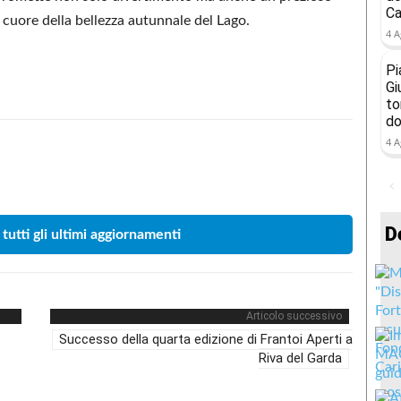
Ca
cuore della bellezza autunnale del Lago.
4 A
Pi
Gi
to
do
4 A
Condividere
D
 tutti gli ultimi aggiornamenti
Articolo successivo
Successo della quarta edizione di Frantoi Aperti a
Riva del Garda