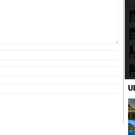
Nome:*
Email:*
Sito
U
Web: