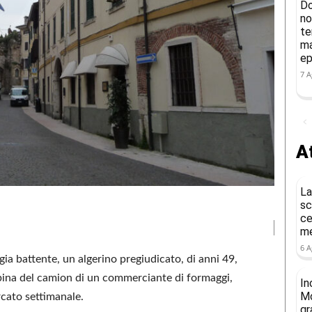
Do
no
te
ma
ep
7 A
At
La
sc
ce
me
6 A
ia battente, un algerino pregiudicato, di anni 49,
abina del camion di un commerciante di formaggi,
In
Mo
rcato settimanale.
gr