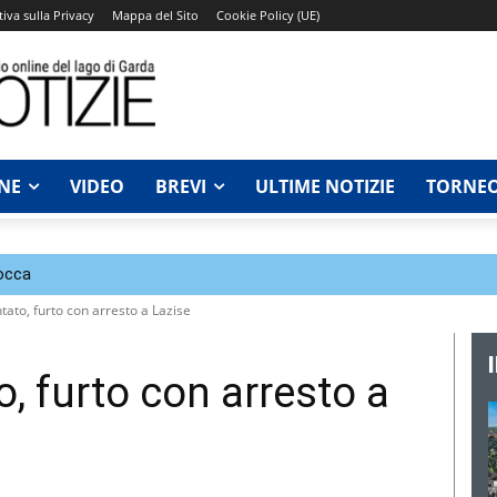
iva sulla Privacy
Mappa del Sito
Cookie Policy (UE)
NE
VIDEO
BREVI
ULTIME NOTIZIE
TORNEO
Rocca
tato, furto con arresto a Lazise
o, furto con arresto a