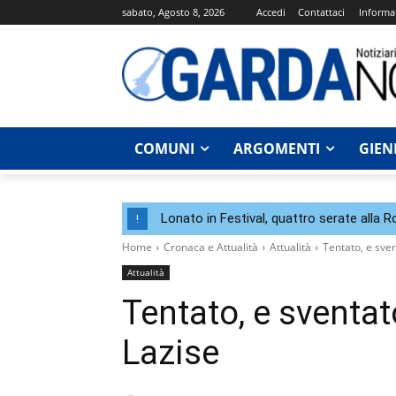
sabato, Agosto 8, 2026
Accedi
Contattaci
Informat
COMUNI
ARGOMENTI
GIEN
Lonato in Festival, quattro serate alla 
!
Home
Cronaca e Attualità
Attualità
Tentato, e sven
Attualità
Tentato, e sventat
Lazise