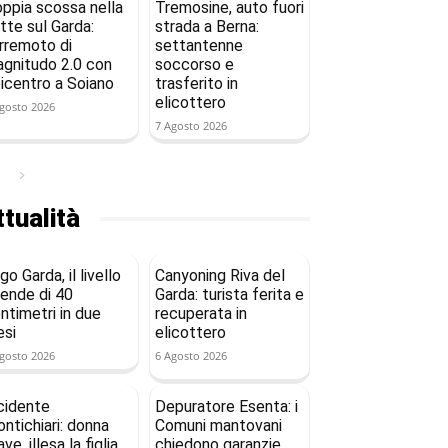
ppia scossa nella
Tremosine, auto fuori
tte sul Garda:
strada a Berna:
rremoto di
settantenne
gnitudo 2.0 con
soccorso e
icentro a Soiano
trasferito in
elicottero
gosto 2026
7 Agosto 2026
tualità
go Garda, il livello
Canyoning Riva del
ende di 40
Garda: turista ferita e
ntimetri in due
recuperata in
si
elicottero
gosto 2026
6 Agosto 2026
cidente
Depuratore Esenta: i
ntichiari: donna
Comuni mantovani
ave, illesa la figlia
chiedono garanzie