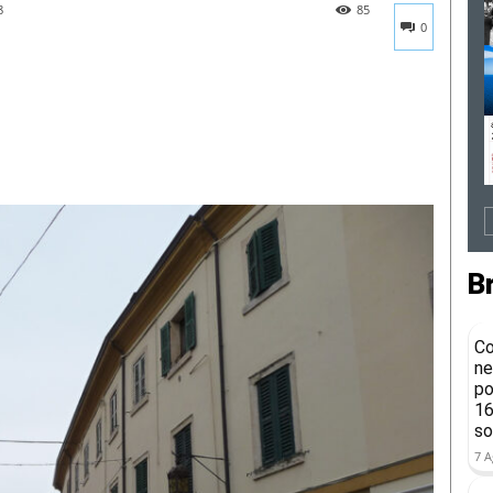
8
85
0
B
Co
ne
po
16
so
7 A