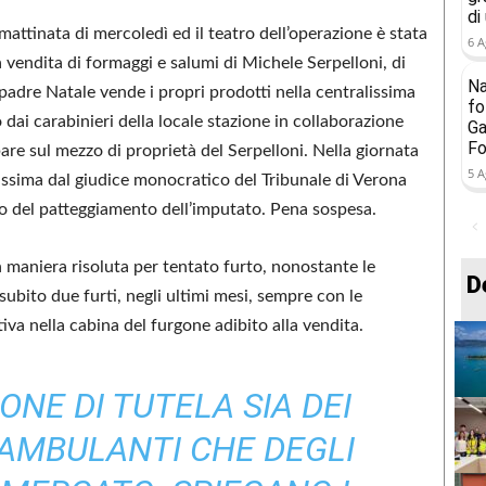
di
mattinata di mercoledì ed il teatro dell’operazione è stata
6 A
 vendita di formaggi e salumi di Michele Serpelloni, di
Na
 padre Natale vende i propri prodotti nella centralissima
fo
 dai carabinieri della locale stazione in collaborazione
Ga
Fo
bare sul mezzo di proprietà del Serpelloni. Nella giornata
5 A
tissima dal giudice monocratico del Tribunale di Verona
to del patteggiamento dell’imputato. Pena sospesa.
n maniera risoluta per tentato furto, nonostante le
D
subito due furti, negli ultimi mesi, sempre con le
va nella cabina del furgone adibito alla vendita.
ONE DI TUTELA SIA DEI
AMBULANTI CHE DEGLI