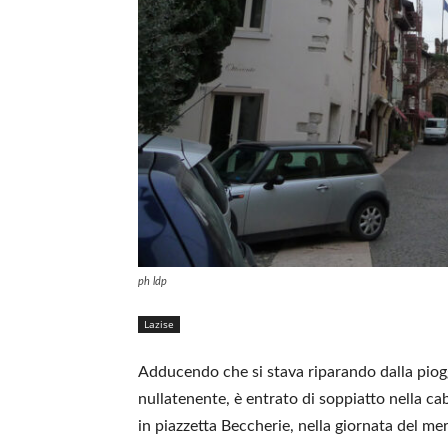
ph ldp
Lazise
Adducendo che si stava riparando dalla piogg
nullatenente, è entrato di soppiatto nella c
in piazzetta Beccherie, nella giornata del me