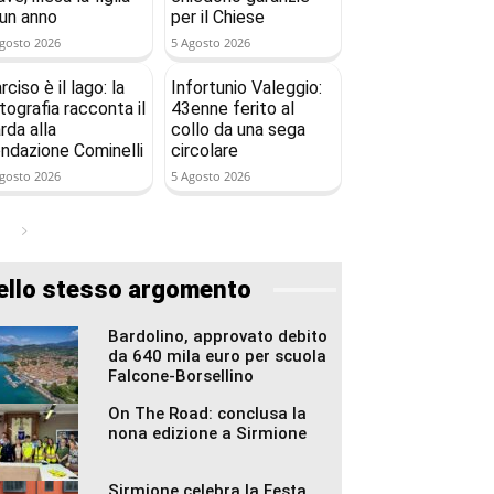
 un anno
per il Chiese
gosto 2026
5 Agosto 2026
rciso è il lago: la
Infortunio Valeggio:
tografia racconta il
43enne ferito al
rda alla
collo da una sega
ndazione Cominelli
circolare
gosto 2026
5 Agosto 2026
ello stesso argomento
Bardolino, approvato debito
da 640 mila euro per scuola
Falcone-Borsellino
On The Road: conclusa la
nona edizione a Sirmione
Sirmione celebra la Festa