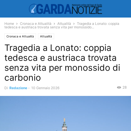
Home
Cronaca e Attualità
Attualità
Tragedia a Lonato: coppia
tedesca e austriaca trovata senza vita per monossido...
Cronaca e Attualità
Attualità
Tragedia a Lonato: coppia
tedesca e austriaca trovata
senza vita per monossido di
carbonio
28
Di
Redazione
-
10 Gennaio 2026