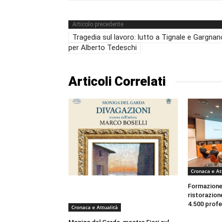
Articolo precedente
Tragedia sul lavoro: lutto a Tignale e Gargnan
per Alberto Tedeschi
Articoli Correlati
Cronaca e At
Formazione 
ristorazion
4.500 profe
Cronaca e Attualità