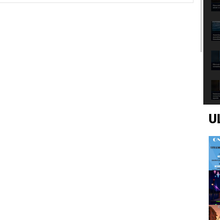
Web:
U