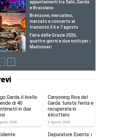
appuntamenti tra Salò, Garda
e Bracciano
Brenzone, mercatino,
mercato e concerto al
tramonto il 6 e 7 agosto
Fiera delle Grazie 2026,
quattro giorni e due notti per i
Madonnari
revi
go Garda, il livello
Canyoning Riva del
ende di 40
Garda: turista ferita e
ntimetri in due
recuperata in
si
elicottero
gosto 2026
6 Agosto 2026
cidente
Depuratore Esenta: i