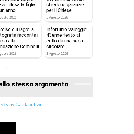
ave, illesa la figlia
chiedono garanzie
 un anno
per il Chiese
gosto 2026
5 Agosto 2026
rciso è il lago: la
Infortunio Valeggio:
tografia racconta il
43enne ferito al
rda alla
collo da una sega
ndazione Cominelli
circolare
gosto 2026
5 Agosto 2026
ello stesso argomento
ets by Gardanotizie