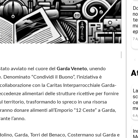
Do
no
te
ma
ep
7 A
stato avviato nel cuore del
Garda Veneto
, unendo
At
e
. Denominato “Condividi il Buono”, l'iniziativa è
ollaborazione con la Caritas Interparrocchiale Garda-
La
eccedenze alimentari delle strutture ricettive per fornire
sc
sul territorio, trasformando lo spreco in una risorsa
ce
me
otranno donare alimenti all’Emporio “12 Ceste” a Garda,
6 A
rante l’anno.
In
rdolino, Garda, Torri del Benaco, Costermano sul Garda e
Mo