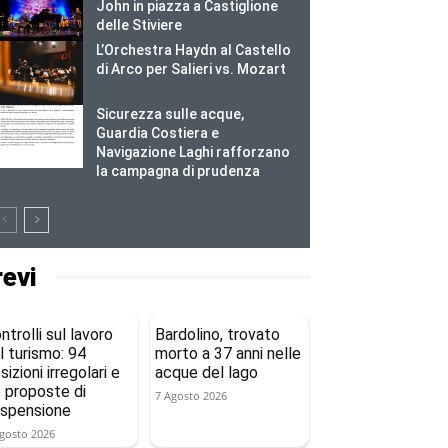
John in piazza a Castiglione
delle Stiviere
L’Orchestra Haydn al Castello
di Arco per Salieri vs. Mozart
Sicurezza sulle acque,
Guardia Costiera e
Navigazione Laghi rafforzano
la campagna di prudenza
revi
ntrolli sul lavoro
Bardolino, trovato
l turismo: 94
morto a 37 anni nelle
sizioni irregolari e
acque del lago
 proposte di
7 Agosto 2026
spensione
gosto 2026