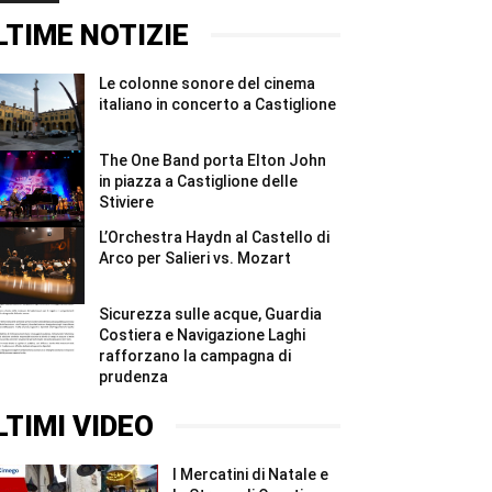
#Shorts
ridurre
2026,
gli
quattro
LTIME NOTIZIE
sprechi
giorni
#Shorts
e
due
Le colonne sonore del cinema
notti
per
italiano in concerto a Castiglione
i
Madonnari
#Shorts
The One Band porta Elton John
in piazza a Castiglione delle
Stiviere
L’Orchestra Haydn al Castello di
Arco per Salieri vs. Mozart
Sicurezza sulle acque, Guardia
Costiera e Navigazione Laghi
rafforzano la campagna di
prudenza
LTIMI VIDEO
I Mercatini di Natale e