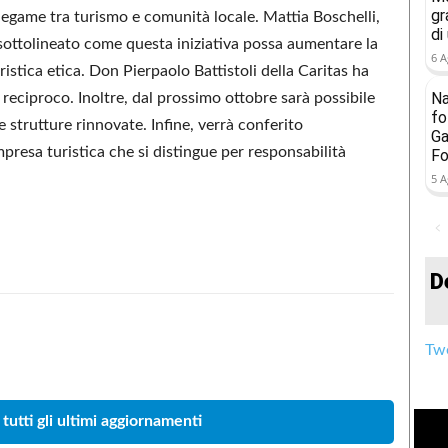
gr
legame tra turismo e comunità locale. Mattia Boschelli,
di
sottolineato come questa iniziativa possa aumentare la
6 A
stica etica. Don Pierpaolo Battistoli della Caritas ha
Na
reciproco. Inoltre, dal prossimo ottobre sarà possibile
fo
 strutture rinnovate. Infine, verrà conferito
Ga
presa turistica che si distingue per responsabilità
Fo
5 A
D
Twe
Condividere
 tutti gli ultimi aggiornamenti