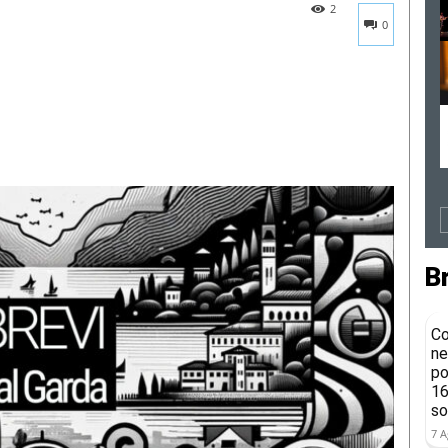
2
0
B
Co
ne
po
16
so
7 A