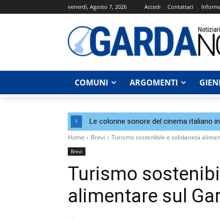
venerdì, Agosto 7, 2026
Accedi
Contattaci
Informa
COMUNI
ARGOMENTI
GIEN
Le colonne sonore del cinema italiano i
!
Home
Brevi
Turismo sostenibile e solidarietà alime
Brevi
Turismo sostenibil
alimentare sul Ga