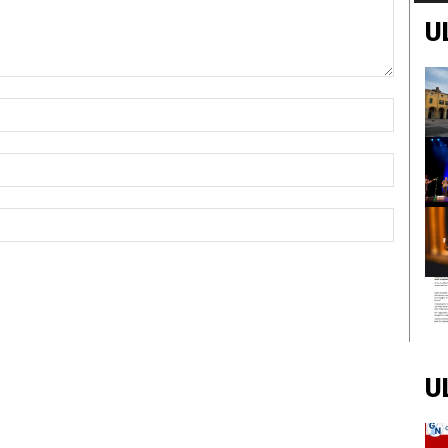
U
Nome:*
Email:*
Sito
Web:
U