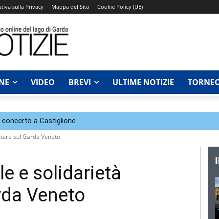
tiva sulla Privacy
Mappa del Sito
Cookie Policy (UE)
NE
VIDEO
BREVI
ULTIME NOTIZIE
TORNEO
n concerto a Castiglione
ntare sul Garda Veneto
e e solidarietà
rda Veneto