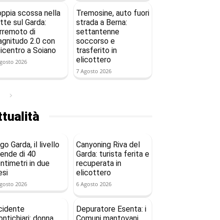
ppia scossa nella
Tremosine, auto fuori
tte sul Garda:
strada a Berna:
rremoto di
settantenne
gnitudo 2.0 con
soccorso e
icentro a Soiano
trasferito in
elicottero
gosto 2026
7 Agosto 2026
tualità
go Garda, il livello
Canyoning Riva del
ende di 40
Garda: turista ferita e
ntimetri in due
recuperata in
si
elicottero
gosto 2026
6 Agosto 2026
cidente
Depuratore Esenta: i
ntichiari: donna
Comuni mantovani