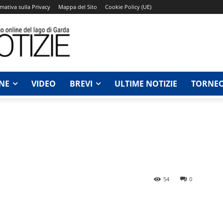
mativa sulla Privacy
Mappa del Sito
Cookie Policy (UE)
NE
VIDEO
BREVI
ULTIME NOTIZIE
TORNEO
54
0