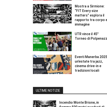
Mostra a Sirmione:
“FIT Every size
matters” esplora il
rapporto tra corpo 
immagine
UTR vince il 45°
Torneo di Polpenaz
Eventi Manerba 2025
un’estate tra jazz,
cinema drive-in e
tradizioni locali
ULTIME NOTIZIE
Incendio Monte Brione, in
fiamme 500 metri quadrati di