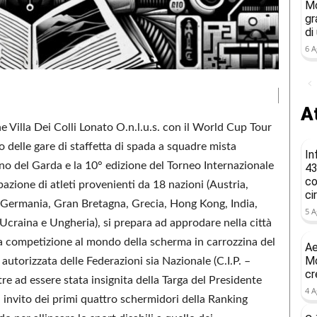
Mo
gr
di
6 A
At
 Villa Dei Colli Lonato O.n.l.u.s. con il World Cup Tour
 delle gare di staffetta di spada a squadre mista
In
no del Garda e la 10° edizione del Torneo Internazionale
43
co
zione di atleti provenienti da 18 nazioni (Austria,
ci
, Germania, Gran Bretagna, Grecia, Hong Kong, India,
5 A
 Ucraina e Ungheria), si prepara ad approdare nella città
va competizione al mondo della scherma in carrozzina del
Ae
Mo
autorizzata delle Federazioni sia Nazionale (C.I.P. –
cr
e ad essere stata insignita della Targa del Presidente
4 A
 invito dei primi quattro schermidori della Ranking