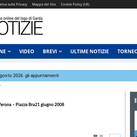
tiva sulla Privacy
Mappa del Sito
Cookie Policy (UE)
NE
VIDEO
BREVI
ULTIME NOTIZIE
TORNEO
agosto 2026: gli appuntamenti
D
aVerona – Piazza Bra21 giugno 2008
34