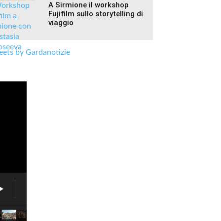
A Sirmione il workshop
Fujifilm sullo storytelling di
viaggio
ets by Gardanotizie
Fiera
delle