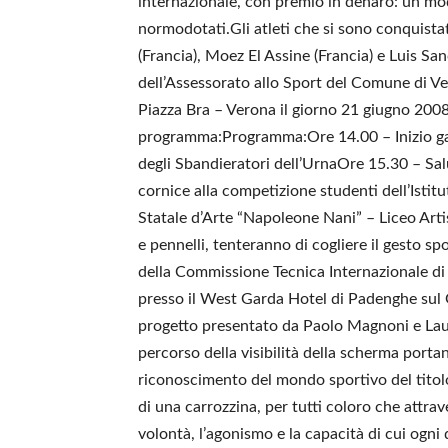
internazionale, con premio in denaro: un modo
normodotati.Gli atleti che si sono conquistat
(Francia), Moez El Assine (Francia) e Luis S
dell’Assessorato allo Sport del Comune di Ver
Piazza Bra – Verona il giorno 21 giugno 2008 
programma:Programma:Ore 14.00 – Inizio gar
degli Sbandieratori dell’UrnaOre 15.30 – Sal
cornice alla competizione studenti dell’Istitu
Statale d’Arte “Napoleone Nani” – Liceo Arti
e pennelli, tenteranno di cogliere il gesto 
della Commissione Tecnica Internazionale di 
presso il West Garda Hotel di Padenghe sul 
progetto presentato da Paolo Magnoni e Laur
percorso della visibilità della scherma portan
riconoscimento del mondo sportivo del tito
di una carrozzina, per tutti coloro che attra
volontà, l’agonismo e la capacità di cui ogni