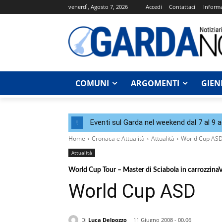
venerdì, Agosto 7, 2026
Accedi
Contattaci
Informa
COMUNI
ARGOMENTI
GIEN
Eventi sul Garda nel weekend dal 7 al 9 
!
Home
Cronaca e Attualità
Attualità
World Cup AS
Attualità
World Cup Tour – Master di Sciabola in carrozzin
World Cup ASD
Di
Luca Delpozzo
11 Giugno 2008 - 00.06