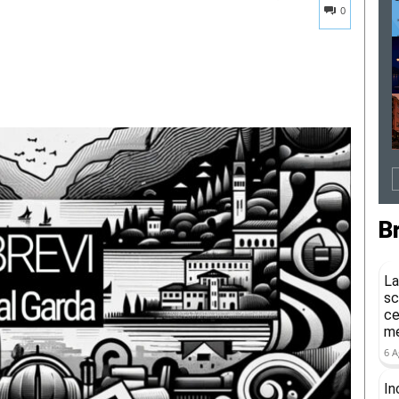
0
B
La
sc
ce
me
6 A
In