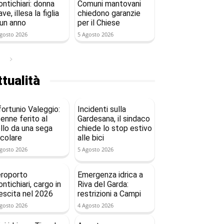
ntichiari: donna
Comuni mantovani
ave, illesa la figlia
chiedono garanzie
 un anno
per il Chiese
gosto 2026
5 Agosto 2026
tualità
fortunio Valeggio:
Incidenti sulla
enne ferito al
Gardesana, il sindaco
llo da una sega
chiede lo stop estivo
rcolare
alle bici
gosto 2026
5 Agosto 2026
roporto
Emergenza idrica a
ntichiari, cargo in
Riva del Garda:
escita nel 2026
restrizioni a Campi
gosto 2026
4 Agosto 2026