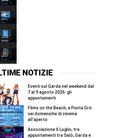
Grazie
00:37
2026,
quattro
Associazione
giorni
6
e
Luglio,
00:37
due
tre
notti
appuntamenti
Films
per
tra
on
i
Salò,
the
00:37
Madonnari
Garda
Beach,
#Shorts
e
a
Brenzone,
Bracciano
Punta
mercatino,
#Shorts
Grò
mercato
00:37
sei
e
domeniche
concerto
LTIME NOTIZIE
di
al
cinema
tramonto
all’aperto
il
Eventi sul Garda nel weekend dal
#Shorts
6
e
7 al 9 agosto 2026: gli
7
appuntamenti
agosto
#Shorts
Films on the Beach, a Punta Grò
sei domeniche di cinema
all’aperto
Associazione 6 Luglio, tre
appuntamenti tra Salò, Garda e