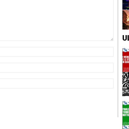
U
Nome:*
Email:*
Sito
Web: