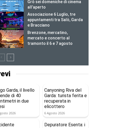
Grò sei domeniche di cinema
all’aperto
Associazione 6 Luglio, tre
appuntamenti tra Salò, Garda
e Bracciano
Brenzone, mercatino,
mercato e concerto al
tramonto il 6 e 7 agosto
revi
go Garda, il livello
Canyoning Riva del
ende di 40
Garda: turista ferita e
ntimetri in due
recuperata in
si
elicottero
gosto 2026
6 Agosto 2026
cidente
Depuratore Esenta: i