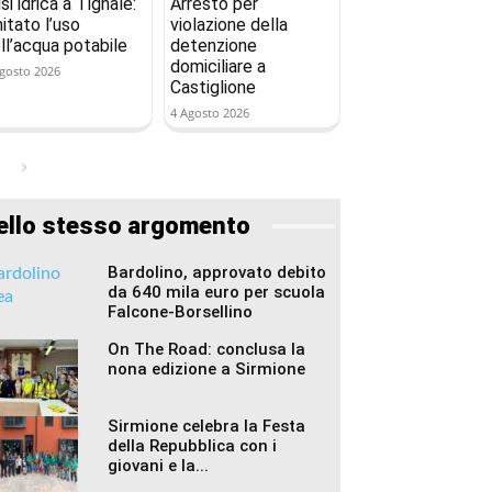
isi idrica a Tignale:
Arresto per
mitato l’uso
violazione della
ll’acqua potabile
detenzione
domiciliare a
gosto 2026
Castiglione
4 Agosto 2026
ello stesso argomento
Bardolino, approvato debito
da 640 mila euro per scuola
Falcone-Borsellino
On The Road: conclusa la
nona edizione a Sirmione
Sirmione celebra la Festa
della Repubblica con i
giovani e la...