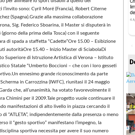
 per allineare lo sport disabili a quello dei
Cr
li
i l’invito sono: Cyril Moré (Francia), Robert Citerne
de
anchez (Spagna).Grazie alla massima collaborazione
4 A
ona, Sig. Federico Sboarina, il Master si disputerà in
(giorno della prima della Tosca) con il seguente
a di spada a staffetta “Cadette”Ore 15.00 – Esibizione
uti autoritàOre 15.40 – Inizio Master di SciabolaDi
to Superiore di Istruzione Artistica di Verona – Istituto
D
stico Statale “Umberto Boccioni – che con i loro gesseti
sportivo.Un ennesimo grande riconoscimento da parte
Scherma in Carrozzina (IWFC), riunitasi il 24 maggio
Garda che, all’unanimità, ha votato favorevolmente il
a Chimini per il 2009.Tale progetto vuole continuare il
do manifestazioni di alto livello in piazza cercando il
lo di “ATLETA”, indipendentemente dalla presenza o meno
verso il “gesto sportivo” manifestano l’impegno, la
 disciplina sportiva necessita per avere il suo numero