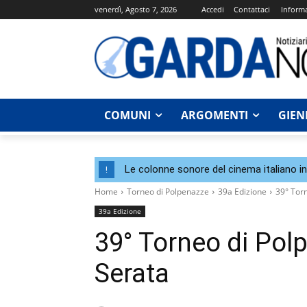
venerdì, Agosto 7, 2026
Accedi
Contattaci
Informa
COMUNI
ARGOMENTI
GIEN
Le colonne sonore del cinema italiano i
!
Home
Torneo di Polpenazze
39a Edizione
39° Tor
39a Edizione
39° Torneo di Po
Serata