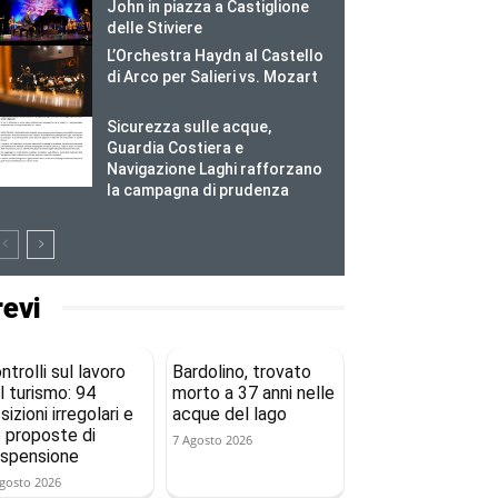
John in piazza a Castiglione
delle Stiviere
L’Orchestra Haydn al Castello
di Arco per Salieri vs. Mozart
Sicurezza sulle acque,
Guardia Costiera e
Navigazione Laghi rafforzano
la campagna di prudenza
revi
ntrolli sul lavoro
Bardolino, trovato
l turismo: 94
morto a 37 anni nelle
sizioni irregolari e
acque del lago
 proposte di
7 Agosto 2026
spensione
gosto 2026