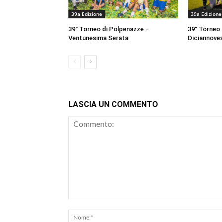
39a Edizione
39a Edizione
39° Torneo di Polpenazze –
39° Torneo
Ventunesima Serata
Diciannove
LASCIA UN COMMENTO
Commento: