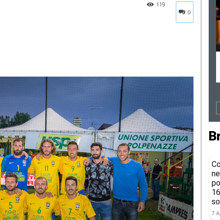
119
0
B
Co
ne
po
16
so
7 A