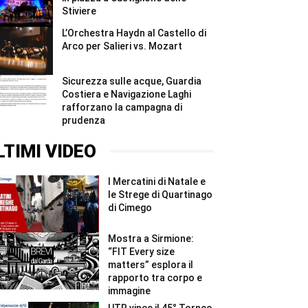
Stiviere
L’Orchestra Haydn al Castello di
Arco per Salieri vs. Mozart
Sicurezza sulle acque, Guardia
Costiera e Navigazione Laghi
rafforzano la campagna di
prudenza
LTIMI VIDEO
I Mercatini di Natale e
le Strege di Quartinago
di Cimego
Mostra a Sirmione:
“FIT Every size
matters” esplora il
rapporto tra corpo e
immagine
UTR vince il 45° Torneo