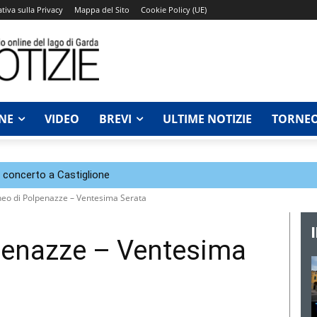
tiva sulla Privacy
Mappa del Sito
Cookie Policy (UE)
NE
VIDEO
BREVI
ULTIME NOTIZIE
TORNEO
n concerto a Castiglione
neo di Polpenazze – Ventesima Serata
lpenazze – Ventesima