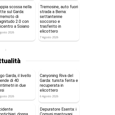
ppia scossa nella
Tremosine, auto fuori
tte sul Garda:
strada a Berna:
rremoto di
settantenne
gnitudo 2.0 con
soccorso e
icentro a Soiano
trasferito in
elicottero
gosto 2026
7 Agosto 2026
tualità
go Garda, il livello
Canyoning Riva del
ende di 40
Garda: turista ferita e
ntimetri in due
recuperata in
si
elicottero
gosto 2026
6 Agosto 2026
cidente
Depuratore Esenta: i
ntichiari: donna
Comuni mantovani