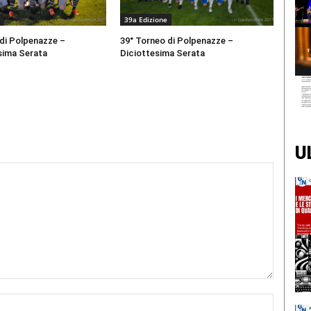
39a Edizione
 di Polpenazze –
39° Torneo di Polpenazze –
sima Serata
Diciottesima Serata
U
Nome:*