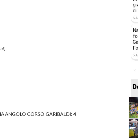
gr
di
6 A
Na
fo
Ga
Fo
Aut)
5 A
D
RIA ANGOLO CORSO GARIBALDI:
4