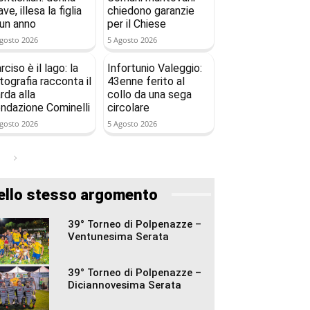
ave, illesa la figlia
chiedono garanzie
 un anno
per il Chiese
gosto 2026
5 Agosto 2026
rciso è il lago: la
Infortunio Valeggio:
tografia racconta il
43enne ferito al
rda alla
collo da una sega
ndazione Cominelli
circolare
gosto 2026
5 Agosto 2026
ello stesso argomento
39° Torneo di Polpenazze –
Ventunesima Serata
39° Torneo di Polpenazze –
Diciannovesima Serata