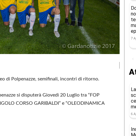
Do
no
te
ma
ep
7 A
At
o di Polpenazze, semifinali, incontri di ritorno.
La
sc
penazze si disputerà Giovedì 20 Luglio tra “FOP
ce
ANGOLO CORSO GARIBALDI” e “OLEODINAMICA
me
6 A
In
Mo