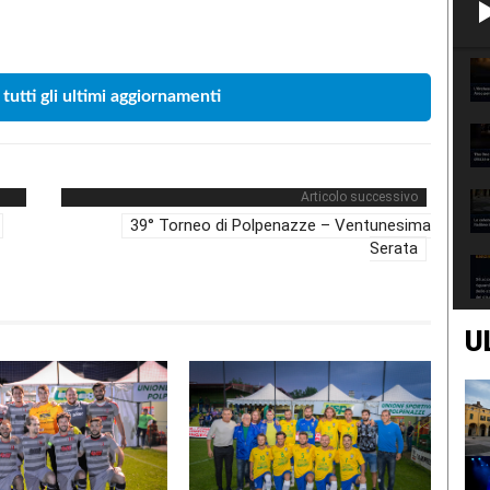
Condividere
 tutti gli ultimi aggiornamenti
Articolo successivo
39° Torneo di Polpenazze – Ventunesima
Serata
U