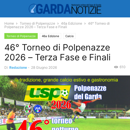
Home
Torneo di Polpenazze
46a Edizione
46° Torneo di
Polpenazze 2026 – Terza Fase e Finali
Torneo di Polpenazze
46a Edizione
Calcio
46° Torneo di Polpenazze
2026 – Terza Fase e Finali
610
Di
Redazione
-
28 Giugno 2026