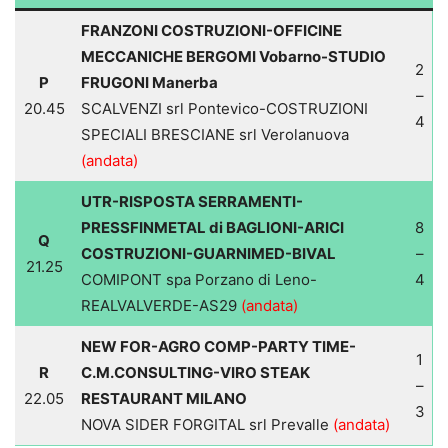
FRANZONI COSTRUZIONI-OFFICINE
MECCANICHE BERGOMI Vobarno-STUDIO
2
P
FRUGONI Manerba
–
20.45
SCALVENZI srl Pontevico-COSTRUZIONI
4
SPECIALI BRESCIANE srl Verolanuova
(andata)
UTR-RISPOSTA SERRAMENTI-
PRESSFINMETAL di BAGLIONI-ARICI
8
Q
COSTRUZIONI-GUARNIMED-BIVAL
–
21.25
COMIPONT spa Porzano di Leno-
4
REALVALVERDE-AS29
(andata)
NEW FOR-AGRO COMP-PARTY TIME-
1
R
C.M.CONSULTING-VIRO STEAK
–
22.05
RESTAURANT MILANO
3
NOVA SIDER FORGITAL srl Prevalle
(andata)