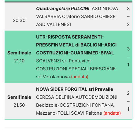
Quadrangolare PULCINI
: ASD NUOVA
3
VALSABBIA Oratorio SABBIO CHIESE
–
20.30
ASD VALTENESI
2
UTR-RISPOSTA SERRAMENTI-
PRESSFINMETAL di BAGLIONI-ARICI
3
Semifinale
COSTRUZIONI-GUARNIMED-BIVAL
–
21.10
SCALVENZI srl Pontevico-
1
COSTRUZIONI SPECIALI BRESCIANE
srl Verolanuova
(andata)
NOVA SIDER FORGITAL srl Prevalle
2
Semifinale
CERESA DELFINA AUTODEMOLIZIONI
–
21.50
Bedizzole-COSTRUZIONI FONTANA
1
Mazzano-FOLLI SCAVI Paitone
(andata)