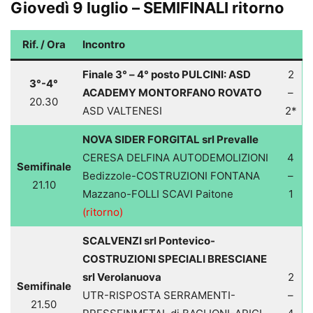
Giovedì 9 luglio – SEMIFINALI ritorno
Rif. / Ora
Incontro
Finale 3° – 4° posto PULCINI: ASD
2
3°-4°
ACADEMY MONTORFANO ROVATO
–
20.30
ASD VALTENESI
2*
NOVA SIDER FORGITAL srl Prevalle
CERESA DELFINA AUTODEMOLIZIONI
4
Semifinale
Bedizzole-COSTRUZIONI FONTANA
–
21.10
Mazzano-FOLLI SCAVI Paitone
1
(ritorno)
SCALVENZI srl Pontevico-
COSTRUZIONI SPECIALI BRESCIANE
srl Verolanuova
2
Semifinale
UTR-RISPOSTA SERRAMENTI-
–
21.50