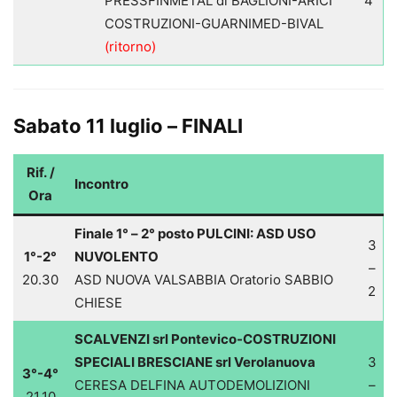
PRESSFINMETAL di BAGLIONI-ARICI
4
COSTRUZIONI-GUARNIMED-BIVAL
(ritorno)
Sabato 11 luglio – FINALI
Rif. /
Incontro
Ora
Finale 1° – 2° posto PULCINI: ASD USO
3
1°-2°
NUVOLENTO
–
20.30
ASD NUOVA VALSABBIA Oratorio SABBIO
2
CHIESE
SCALVENZI srl Pontevico-COSTRUZIONI
SPECIALI BRESCIANE srl Verolanuova
3
3°-4°
CERESA DELFINA AUTODEMOLIZIONI
–
21.10