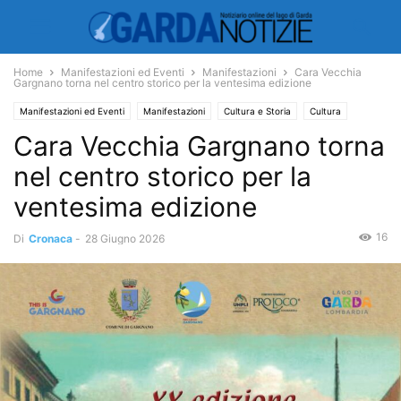
Home
Manifestazioni ed Eventi
Manifestazioni
Cara Vecchia
Gargnano torna nel centro storico per la ventesima edizione
Manifestazioni ed Eventi
Manifestazioni
Cultura e Storia
Cultura
Cara Vecchia Gargnano torna
Spettacoli
Musica
nel centro storico per la
ventesima edizione
16
Di
Cronaca
-
28 Giugno 2026