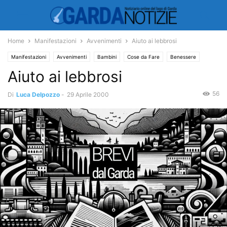
Home
Manifestazioni
Avvenimenti
Aiuto ai lebbrosi
Manifestazioni
Avvenimenti
Bambini
Cose da Fare
Benessere
Aiuto ai lebbrosi
56
Di
Luca Delpozzo
-
29 Aprile 2000