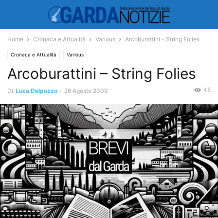
Home
Cronaca e Attualità
Various
Arcoburattini – String Folies
Cronaca e Attualità
Various
Arcoburattini – String Folies
45
Di
Luca Delpozzo
-
26 Agosto 2009