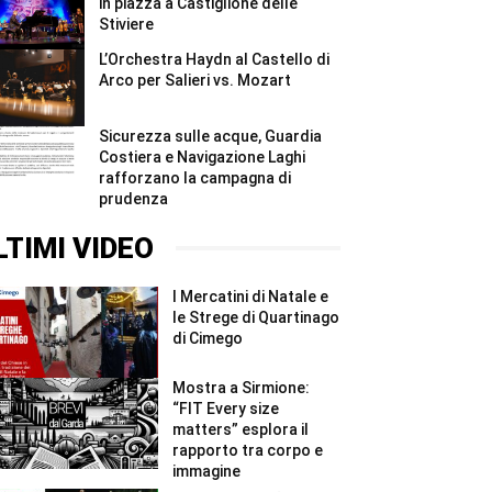
in piazza a Castiglione delle
Stiviere
L’Orchestra Haydn al Castello di
Arco per Salieri vs. Mozart
Sicurezza sulle acque, Guardia
Costiera e Navigazione Laghi
rafforzano la campagna di
prudenza
LTIMI VIDEO
I Mercatini di Natale e
le Strege di Quartinago
di Cimego
Mostra a Sirmione:
“FIT Every size
matters” esplora il
rapporto tra corpo e
immagine