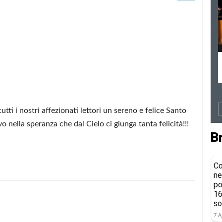
ti i nostri affezionati lettori un sereno e felice Santo
nella speranza che dal Cielo ci giunga tanta felicità!!!
B
Co
ne
po
16
so
Condividere
7 A