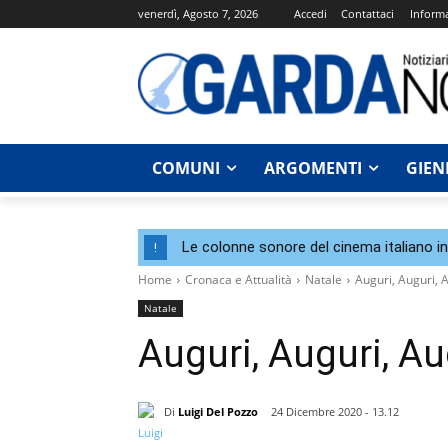
venerdì, Agosto 7, 2026
Accedi
Contattaci
Informa
COMUNI
ARGOMENTI
GIEN
Le colonne sonore del cinema italiano i
!
Home
Cronaca e Attualità
Natale
Auguri, Auguri, Au
Natale
Auguri, Auguri, Augu
Di
Luigi Del Pozzo
24 Dicembre 2020 - 13.12