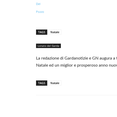
TAGS
Natale
Lonato del Garda
La redazione di Gardanotizie e GN augura a tut
Natale ed un miglior e prosperoso anno nuovo 
TAGS
Natale