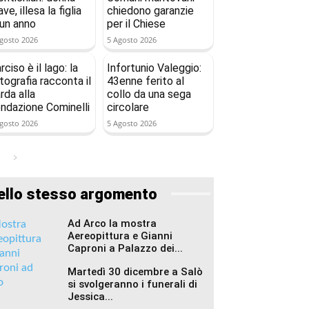
ave, illesa la figlia
chiedono garanzie
 un anno
per il Chiese
gosto 2026
5 Agosto 2026
rciso è il lago: la
Infortunio Valeggio:
tografia racconta il
43enne ferito al
rda alla
collo da una sega
ndazione Cominelli
circolare
gosto 2026
5 Agosto 2026
ello stesso argomento
Ad Arco la mostra
Aereopittura e Gianni
Caproni a Palazzo dei...
Martedì 30 dicembre a Salò
si svolgeranno i funerali di
Jessica...