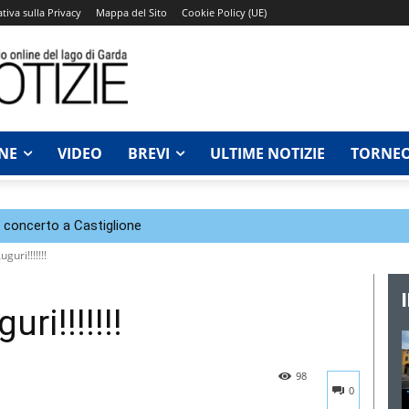
tiva sulla Privacy
Mappa del Sito
Cookie Policy (UE)
NE
VIDEO
BREVI
ULTIME NOTIZIE
TORNEO
n concerto a Castiglione
guri!!!!!!!
ri!!!!!!!
98
0