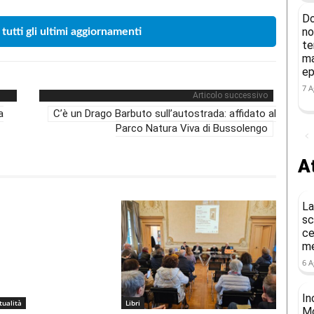
Do
no
 tutti gli ultimi aggiornamenti
te
ma
ep
7 A
Articolo successivo
a
C’è un Drago Barbuto sull’autostrada: affidato al
Parco Natura Viva di Bussolengo
At
La
sc
ce
me
6 A
In
tualità
Libri
Mo