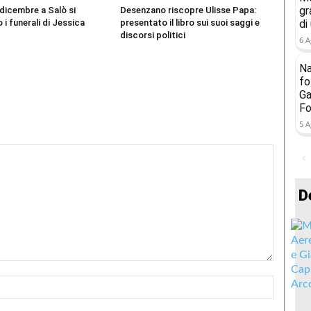
gr
dicembre a Salò si
Desenzano riscopre Ulisse Papa:
di
 i funerali di Jessica
presentato il libro sui suoi saggi e
discorsi politici
6 A
Na
fo
Ga
Fo
5 A
D
Nome:*