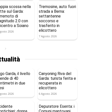
ppia scossa nella
Tremosine, auto fuori
tte sul Garda:
strada a Berna:
rremoto di
settantenne
gnitudo 2.0 con
soccorso e
icentro a Soiano
trasferito in
elicottero
gosto 2026
7 Agosto 2026
tualità
go Garda, il livello
Canyoning Riva del
ende di 40
Garda: turista ferita e
ntimetri in due
recuperata in
si
elicottero
gosto 2026
6 Agosto 2026
cidente
Depuratore Esenta: i
ntichiari: donna
Comuni mantovani