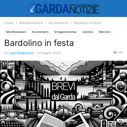
Home
Manifestazioni
Avvenimenti
Bardolino in festa
Manifestazioni
Avvenimenti
Enogastronomia
Cantine
Mercato
Bardolino in festa
49
Di
Luca Delpozzo
-
9 Giugno 2000