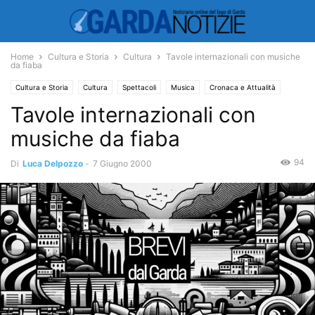
Home
Cultura e Storia
Cultura
Tavole internazionali con musiche
da fiaba
Cultura e Storia
Cultura
Spettacoli
Musica
Cronaca e Attualità
Tavole internazionali con
Various
musiche da fiaba
94
Di
Luca Delpozzo
-
7 Giugno 2000