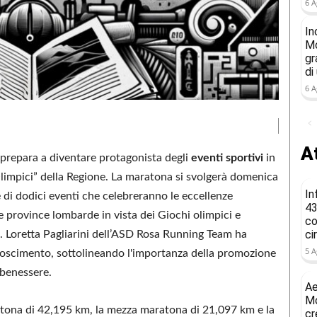
6 A
In
Mo
gr
di
6 A
At
 prepara a diventare protagonista degli
eventi sportivi
in
limpici” della Regione. La maratona si svolgerà domenica
In
 di dodici eventi che celebreranno le eccellenze
43
e province lombarde in vista dei Giochi olimpici e
co
ci
. Loretta Pagliarini dell’ASD Rosa Running Team ha
5 A
onoscimento, sottolineando l'importanza della promozione
 benessere.
Ae
Mo
ratona di 42,195 km, la mezza maratona di 21,097 km e la
cr