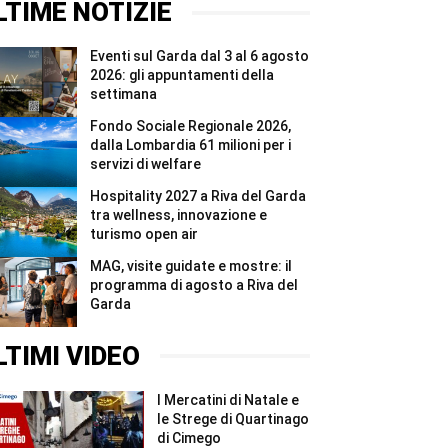
agosto
del
LTIME NOTIZIE
a
Garda
Riva
tra
del
wellness,
Eventi sul Garda dal 3 al 6 agosto
Garda
innovazione
#Shorts
e
2026: gli appuntamenti della
turismo
settimana
open
air
Fondo Sociale Regionale 2026,
#Shorts
dalla Lombardia 61 milioni per i
servizi di welfare
Hospitality 2027 a Riva del Garda
tra wellness, innovazione e
turismo open air
MAG, visite guidate e mostre: il
programma di agosto a Riva del
Garda
LTIMI VIDEO
I Mercatini di Natale e
le Strege di Quartinago
di Cimego