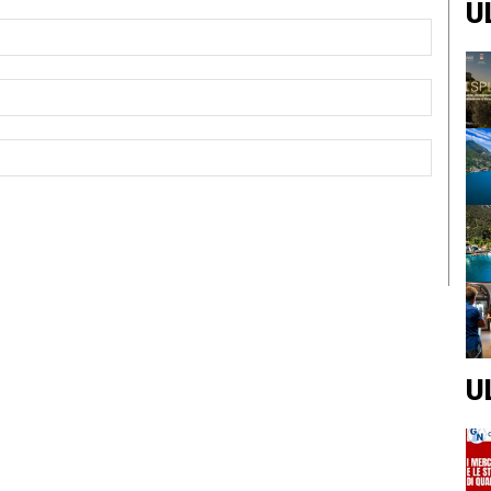
U
Nome:*
Email:*
Sito
Web:
U