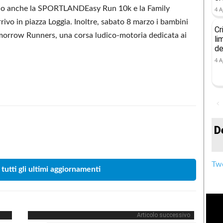
ono anche la SPORTLANDEasy Run 10k e la Family
4 A
ivo in piazza Loggia. Inoltre, sabato 8 marzo i bambini
Cr
omorrow Runners, una corsa ludico-motoria dedicata ai
li
de
4 A
D
Condividere
Twe
 tutti gli ultimi aggiornamenti
Articolo successivo