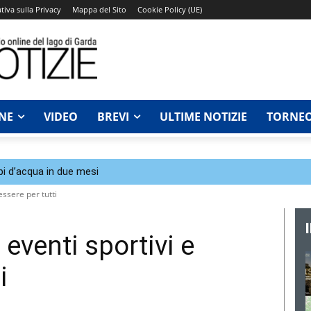
tiva sulla Privacy
Mappa del Sito
Cookie Policy (UE)
NE
VIDEO
BREVI
ULTIME NOTIZIE
TORNEO
bi d’acqua in due mesi
ssere per tutti
eventi sportivi e
i