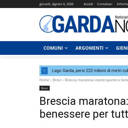
giovedì, Agosto 6, 2026
Accedi
Contattaci
Informa
COMUNI
ARGOMENTI
GIEN
Lago Garda, persi 222 milioni di metri cu
!
Home
Brevi
Brescia maratona: eventi sportivi e bene
Brevi
Brescia maratona: 
benessere per tutt