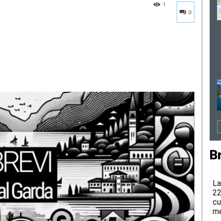
1
0
B
La
22
cu
me