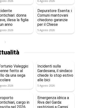
gosto 2026
6 Agosto 2026
cidente
Depuratore Esenta: i
ntichiari: donna
Comuni mantovani
ave, illesa la figlia
chiedono garanzie
 un anno
per il Chiese
gosto 2026
5 Agosto 2026
tualità
fortunio Valeggio:
Incidenti sulla
enne ferito al
Gardesana, il sindaco
llo da una sega
chiede lo stop estivo
rcolare
alle bici
gosto 2026
5 Agosto 2026
roporto
Emergenza idrica a
ntichiari, cargo in
Riva del Garda:
escita nel 2026
restrizioni a Campi