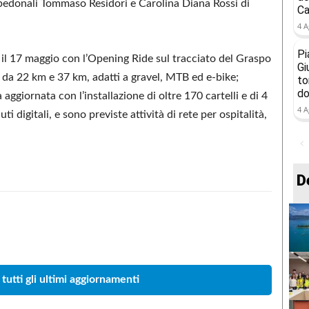
e pedonali Tommaso Residori e Carolina Diana Rossi di
Ca
4 A
Pi
r il 17 maggio con l’Opening Ride sul tracciato del Graspo
Gi
 da 22 km e 37 km, adatti a gravel, MTB ed e‑bike;
to
do
aggiornata con l’installazione di oltre 170 cartelli e di 4
4 A
 digitali, e sono previste attività di rete per ospitalità,
D
Condividere
 tutti gli ultimi aggiornamenti