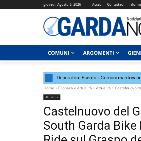
giovedì, Agosto 6, 2026
Accedi
Contattaci
Informa
COMUNI
ARGOMENTI
GIEN
Depuratore Esenta: i Comuni mantovani 
!
Home
Cronaca e Attualità
Attualità
Castelnuovo de
Attualità
Castelnuovo del Ga
South Garda Bike 
Ride sul Graspo d