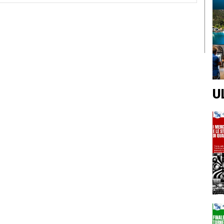
Web:
U