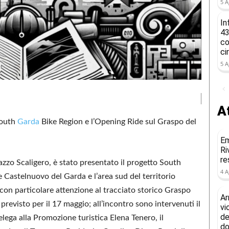
5 A
In
43
co
ci
5 A
At
South
Garda
Bike Region e l’Opening Ride sul Graspo del
Em
Ri
re
azzo Scaligero, è stato presentato il progetto South
4 A
 Castelnuovo del Garda e l’area sud del territorio
con particolare attenzione al tracciato storico Graspo
Ar
previsto per il 17 maggio; all’incontro sono intervenuti il
vi
de
elega alla Promozione turistica Elena Tenero, il
do