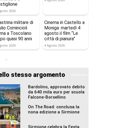
stiglione
gosto 2026
astrina militare di
Cinema in Castello a
ulio Comincioli
Moniga: martedì 4
rna a Toscolano
agosto il film “Le
po quasi 90 anni
città di pianura”
gosto 2026
4 Agosto 2026
ello stesso argomento
Bardolino, approvato debito
da 640 mila euro per scuola
Falcone-Borsellino
On The Road: conclusa la
nona edizione a Sirmione
Sirmione celebra la Festa