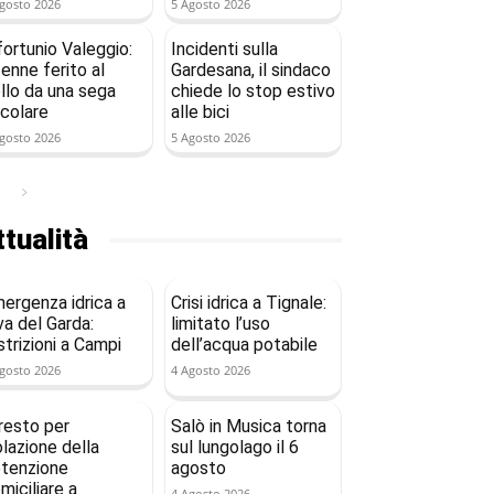
gosto 2026
5 Agosto 2026
fortunio Valeggio:
Incidenti sulla
enne ferito al
Gardesana, il sindaco
llo da una sega
chiede lo stop estivo
rcolare
alle bici
gosto 2026
5 Agosto 2026
tualità
ergenza idrica a
Crisi idrica a Tignale:
va del Garda:
limitato l’uso
strizioni a Campi
dell’acqua potabile
gosto 2026
4 Agosto 2026
resto per
Salò in Musica torna
olazione della
sul lungolago il 6
tenzione
agosto
miciliare a
4 Agosto 2026