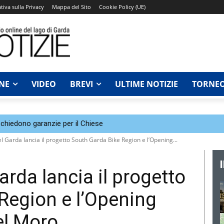
tiva sulla Privacy
Mappa del Sito
Cookie Policy (UE)
NE
VIDEO
BREVI
ULTIME NOTIZIE
TORNEO
chiedono garanzie per il Chiese
l Garda lancia il progetto South Garda Bike Region e l’Opening...
rda lancia il progetto
Region e l’Opening
el Moro