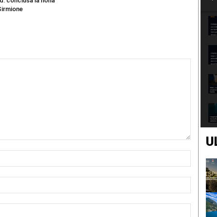
d: conclusa la nona
Sirmione
U
Nome:*
Email:*
Sito