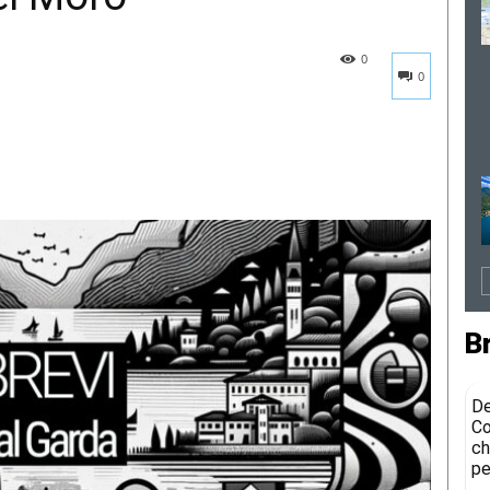
0
0
B
De
Co
ch
pe