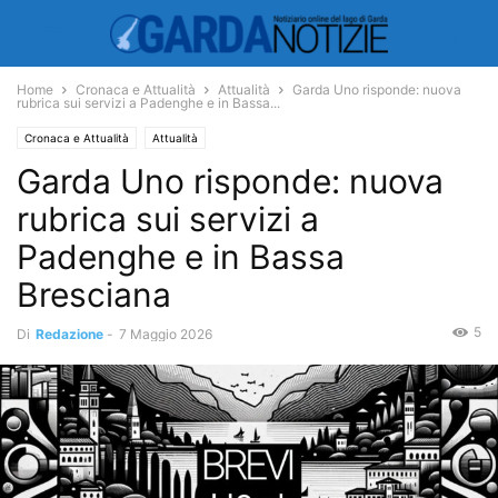
Home
Cronaca e Attualità
Attualità
Garda Uno risponde: nuova
rubrica sui servizi a Padenghe e in Bassa...
Cronaca e Attualità
Attualità
Garda Uno risponde: nuova
rubrica sui servizi a
Padenghe e in Bassa
Bresciana
5
Di
Redazione
-
7 Maggio 2026