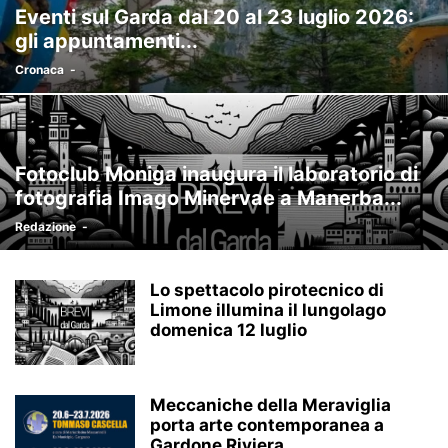
Eventi sul Garda dal 20 al 23 luglio 2026:
gli appuntamenti...
Cronaca
-
Fotoclub Moniga inaugura il laboratorio di
fotografia Imago Minervae a Manerba...
Redazione
-
Lo spettacolo pirotecnico di
Limone illumina il lungolago
domenica 12 luglio
Meccaniche della Meraviglia
porta arte contemporanea a
Gardone Riviera