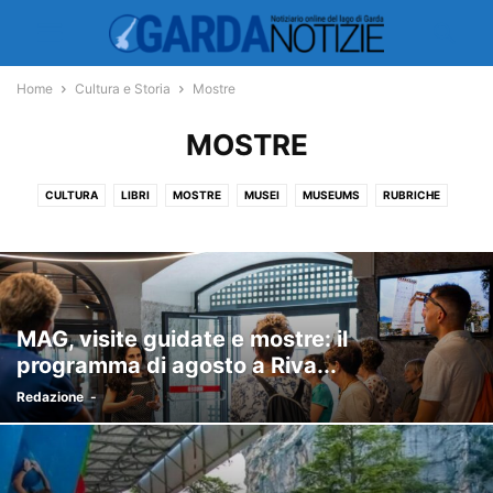
Home
Cultura e Storia
Mostre
MOSTRE
CULTURA
LIBRI
MOSTRE
MUSEI
MUSEUMS
RUBRICHE
MAG, visite guidate e mostre: il
programma di agosto a Riva...
Redazione
-