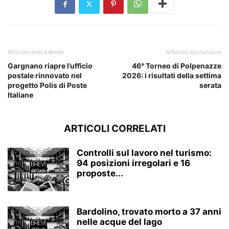
Articolo precedente
Articolo successivo
Gargnano riapre l’ufficio
46° Torneo di Polpenazze
postale rinnovato nel
2026: i risultati della settima
progetto Polis di Poste
serata
Italiane
ARTICOLI CORRELATI
Controlli sul lavoro nel turismo:
94 posizioni irregolari e 16
proposte...
Bardolino, trovato morto a 37 anni
nelle acque del lago