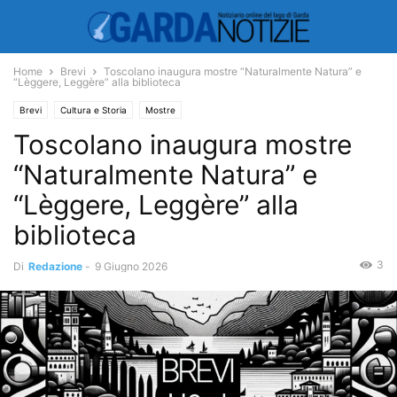
Home
Brevi
Toscolano inaugura mostre “Naturalmente Natura” e
“Lèggere, Leggère” alla biblioteca
Brevi
Cultura e Storia
Mostre
Toscolano inaugura mostre
“Naturalmente Natura” e
“Lèggere, Leggère” alla
biblioteca
3
Di
Redazione
-
9 Giugno 2026