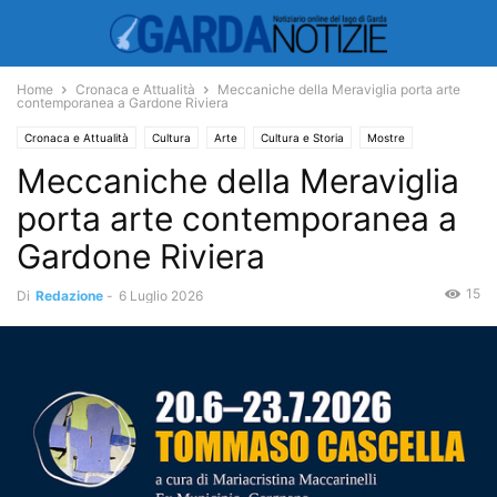
Home
Cronaca e Attualità
Meccaniche della Meraviglia porta arte
contemporanea a Gardone Riviera
Cronaca e Attualità
Cultura
Arte
Cultura e Storia
Mostre
Meccaniche della Meraviglia
porta arte contemporanea a
Gardone Riviera
15
Di
Redazione
-
6 Luglio 2026