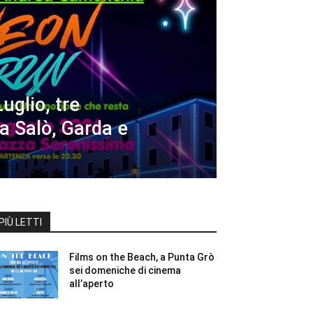
uglio, tre
a Salò, Garda e
PIÙ LETTI
Films on the Beach, a Punta Grò
sei domeniche di cinema
all’aperto