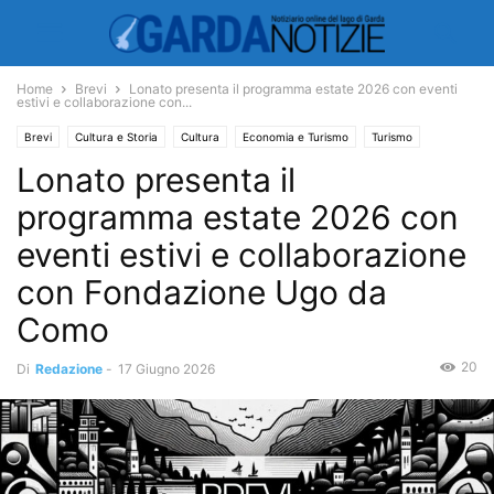
Home
Brevi
Lonato presenta il programma estate 2026 con eventi
estivi e collaborazione con...
Brevi
Cultura e Storia
Cultura
Economia e Turismo
Turismo
Lonato presenta il
programma estate 2026 con
eventi estivi e collaborazione
con Fondazione Ugo da
Como
20
Di
Redazione
-
17 Giugno 2026