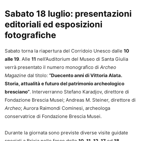
Sabato 18 luglio: presentazioni
editoriali ed esposizioni
fotografiche
Sabato torna la riapertura del Corridoio Unesco dalle
10
alle 19
. Alle
11
nell’Auditorium del Museo di Santa Giulia
verrà presentato il numero monografico di
Archeo
Magazine
dal titolo:
“Duecento anni di Vittoria Alata.
Storia, attualità e futuro del patrimonio archeologico
bresciano”
. Interverranno Stefano Karadjov, direttore di
Fondazione Brescia Musei; Andreas M. Steiner, direttore di
Archeo
; Aurora Raimondi Cominesi, archeologa
conservatrice di Fondazione Brescia Musei.
Durante la giornata sono previste diverse visite guidate
speciali a Brixia nelle fasce delle
10
,
11
,
12
,
17
ed
18
,