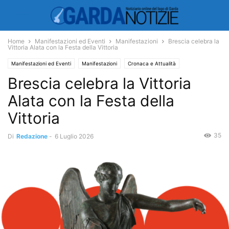
Home
Manifestazioni ed Eventi
Manifestazioni
Brescia celebra la
Vittoria Alata con la Festa della Vittoria
Manifestazioni ed Eventi
Manifestazioni
Cronaca e Attualità
Brescia celebra la Vittoria
Cultura e Storia
Mostre
Alata con la Festa della
Vittoria
35
Di
Redazione
-
6 Luglio 2026