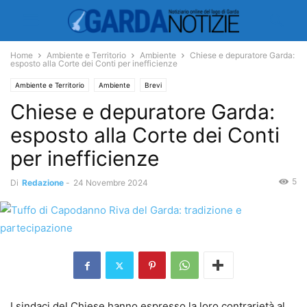
Home
Ambiente e Territorio
Ambiente
Chiese e depuratore Garda:
esposto alla Corte dei Conti per inefficienze
Ambiente e Territorio
Ambiente
Brevi
Chiese e depuratore Garda:
esposto alla Corte dei Conti
per inefficienze
5
Di
Redazione
-
24 Novembre 2024
I sindaci del Chiese hanno espresso la loro contrarietà al