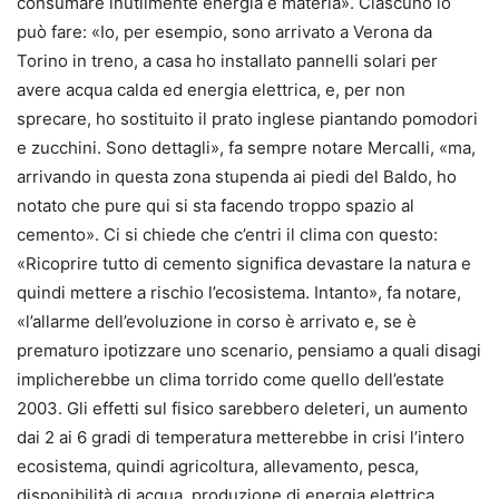
consumare inutilmente energia e materia». Ciascuno lo
può fare: «Io, per esempio, sono arrivato a Verona da
Torino in treno, a casa ho installato pannelli solari per
avere acqua calda ed energia elettrica, e, per non
sprecare, ho sostituito il prato inglese piantando pomodori
e zucchini. Sono dettagli», fa sempre notare Mercalli, «ma,
arrivando in questa zona stupenda ai piedi del Baldo, ho
notato che pure qui si sta facendo troppo spazio al
cemento». Ci si chiede che c’entri il clima con questo:
«Ricoprire tutto di cemento significa devastare la natura e
quindi mettere a rischio l’ecosistema. Intanto», fa notare,
«l’allarme dell’evoluzione in corso è arrivato e, se è
prematuro ipotizzare uno scenario, pensiamo a quali disagi
implicherebbe un clima torrido come quello dell’estate
2003. Gli effetti sul fisico sarebbero deleteri, un aumento
dai 2 ai 6 gradi di temperatura metterebbe in crisi l’intero
ecosistema, quindi agricoltura, allevamento, pesca,
disponibilità di acqua, produzione di energia elettrica.