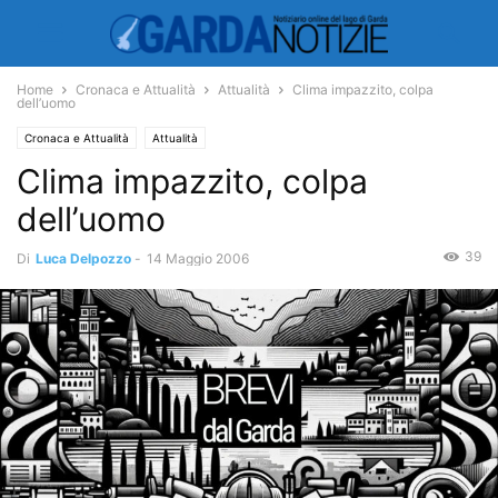
Home
Cronaca e Attualità
Attualità
Clima impazzito, colpa
dell’uomo
Cronaca e Attualità
Attualità
Clima impazzito, colpa
dell’uomo
39
Di
Luca Delpozzo
-
14 Maggio 2006