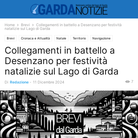
Home
Brevi
Collegamenti in battello a Desenzano per festività
natalizie sul Lago di Garda
Brevi
Cronaca e Attualità
Natale
Territorio
Navigazione
Collegamenti in battello a
Desenzano per festività
natalizie sul Lago di Garda
7
Di
Redazione
-
11 Dicembre 2024