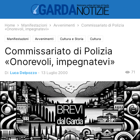
Home
Manifestazioni
Avvenimenti
Commissariato di Polizia
«Onorevoli, impegnatevi»
Manifestazioni
Avvenimenti
Cultura e Storia
Cultura
Commissariato di Polizia
«Onorevoli, impegnatevi»
71
Di
Luca Delpozzo
-
13 Luglio 2000