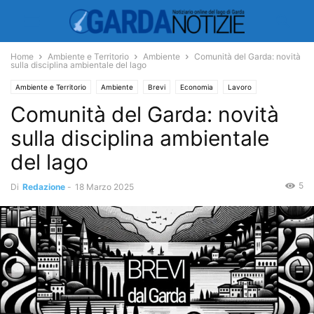
Home
Ambiente e Territorio
Ambiente
Comunità del Garda: novità
sulla disciplina ambientale del lago
Ambiente e Territorio
Ambiente
Brevi
Economia
Lavoro
Comunità del Garda: novità
sulla disciplina ambientale
del lago
5
Di
Redazione
-
18 Marzo 2025