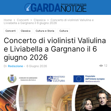
Home
Concerti
Classica
Concerto di violinisti Valiulina e
Liviabella a Gargnano il 6 giugno 2026
Concerti
Classica
Cultura e Storia
Cultura
Concerto di violinisti Valiulina
e Liviabella a Gargnano il 6
giugno 2026
12
Di
Redazione
-
6 Giugno 2026