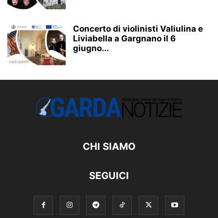
Concerto di violinisti Valiulina e
Liviabella a Gargnano il 6
giugno...
CHI SIAMO
SEGUICI