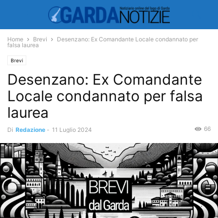
Home
Brevi
Desenzano: Ex Comandante Locale condannato per
falsa laurea
Brevi
Desenzano: Ex Comandante
Locale condannato per falsa
laurea
66
Di
Redazione
-
11 Luglio 2024