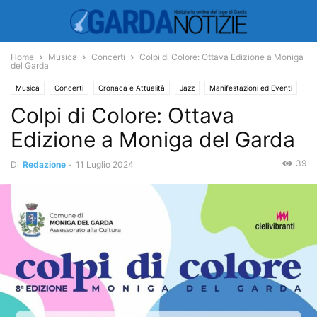
Home
Musica
Concerti
Colpi di Colore: Ottava Edizione a Moniga
del Garda
Musica
Concerti
Cronaca e Attualità
Jazz
Manifestazioni ed Eventi
Colpi di Colore: Ottava
Manifestazioni
Spettacoli
Edizione a Moniga del Garda
39
Di
Redazione
-
11 Luglio 2024