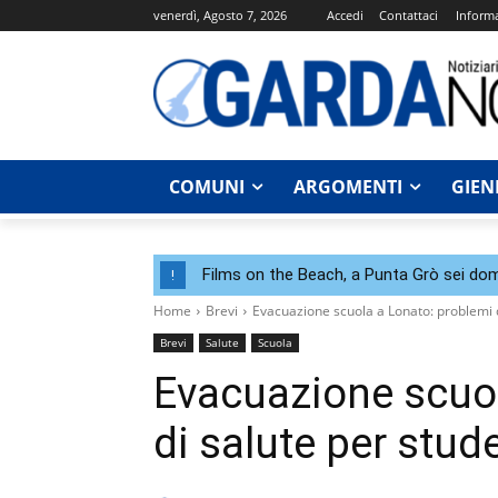
venerdì, Agosto 7, 2026
Accedi
Contattaci
Informa
COMUNI
ARGOMENTI
GIEN
Films on the Beach, a Punta Grò sei dom
!
Home
Brevi
Evacuazione scuola a Lonato: problemi d
Brevi
Salute
Scuola
Evacuazione scuol
di salute per stud