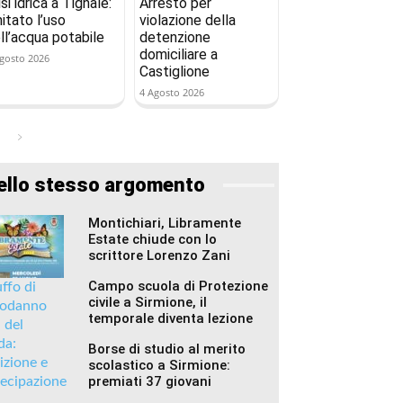
isi idrica a Tignale:
Arresto per
mitato l’uso
violazione della
ll’acqua potabile
detenzione
domiciliare a
gosto 2026
Castiglione
4 Agosto 2026
ello stesso argomento
Montichiari, Libramente
Estate chiude con lo
scrittore Lorenzo Zani
Campo scuola di Protezione
civile a Sirmione, il
temporale diventa lezione
Borse di studio al merito
scolastico a Sirmione:
premiati 37 giovani