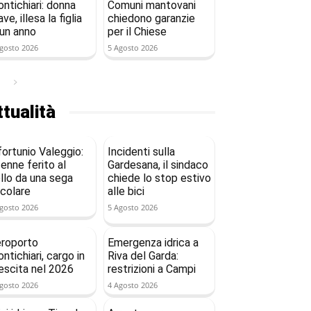
ntichiari: donna
Comuni mantovani
ave, illesa la figlia
chiedono garanzie
 un anno
per il Chiese
gosto 2026
5 Agosto 2026
tualità
fortunio Valeggio:
Incidenti sulla
enne ferito al
Gardesana, il sindaco
llo da una sega
chiede lo stop estivo
rcolare
alle bici
gosto 2026
5 Agosto 2026
roporto
Emergenza idrica a
ntichiari, cargo in
Riva del Garda:
escita nel 2026
restrizioni a Campi
gosto 2026
4 Agosto 2026