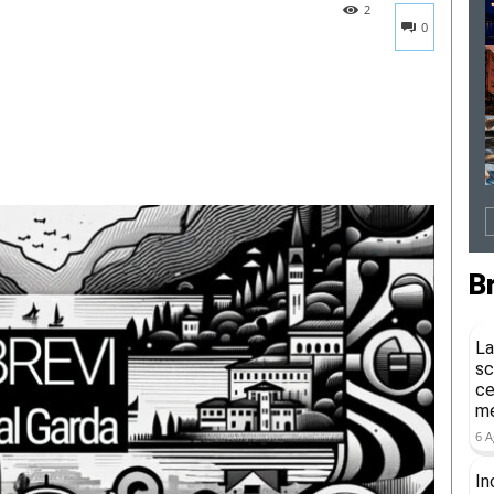
2
0
B
La
sc
ce
me
6 A
In