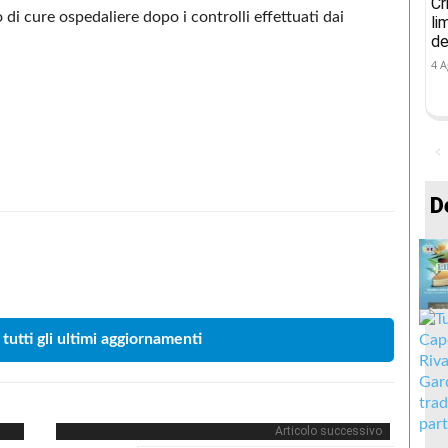
Cr
 di cure ospedaliere dopo i controlli effettuati dai
li
de
4 A
D
Condividere
 tutti gli ultimi aggiornamenti
Articolo successivo