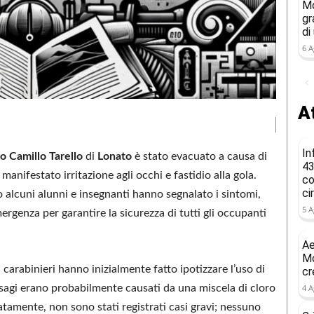
Mo
gr
di
6 A
At
In
uto Camillo Tarello
di
Lonato
è stato evacuato a causa di
43
manifestato irritazione agli occhi e fastidio alla gola.
co
ci
do alcuni alunni e insegnanti hanno segnalato i sintomi,
5 A
ergenza per garantire la sicurezza di tutti gli occupanti
Ae
Mo
i carabinieri hanno inizialmente fatto ipotizzare l’uso di
cr
disagi erano probabilmente causati da una miscela di cloro
4 A
atamente, non sono stati registrati casi gravi; nessuno