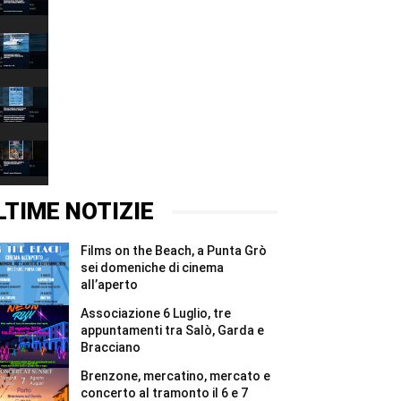
Grazie
00:37
2026,
quattro
Associazione
giorni
6
e
Luglio,
00:37
due
tre
notti
appuntamenti
Films
per
tra
on
i
Salò,
the
00:37
Madonnari
Garda
Beach,
#Shorts
e
a
Brenzone,
Bracciano
Punta
mercatino,
#Shorts
Grò
mercato
00:37
sei
e
domeniche
concerto
LTIME NOTIZIE
di
al
cinema
tramonto
all’aperto
il
Films on the Beach, a Punta Grò
#Shorts
6
e
sei domeniche di cinema
7
all’aperto
agosto
#Shorts
Associazione 6 Luglio, tre
appuntamenti tra Salò, Garda e
Bracciano
Brenzone, mercatino, mercato e
concerto al tramonto il 6 e 7