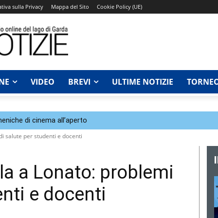
tiva sulla Privacy
Mappa del Sito
Cookie Policy (UE)
NE
VIDEO
BREVI
ULTIME NOTIZIE
TORNEO
eniche di cinema all’aperto
i salute per studenti e docenti
a a Lonato: problemi
enti e docenti