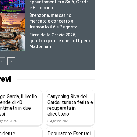
appuntamenti tra Salò, Garda
e Bracciano
Brenzone, mercatino,
mercato e concerto al
tramonto il 6 e 7 agosto
Fiera delle Grazie 2026,
quattro giorni e due notti per i
Madonnari
revi
go Garda, il livello
Canyoning Riva del
ende di 40
Garda: turista ferita e
ntimetri in due
recuperata in
si
elicottero
gosto 2026
6 Agosto 2026
cidente
Depuratore Esenta: i