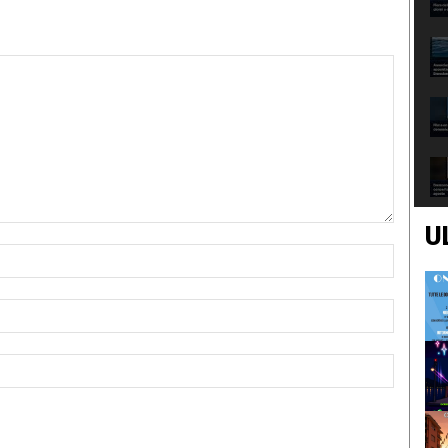
U
Nome:*
Email:*
Sito
Web: